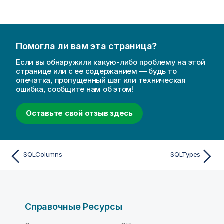
ф
о
р
м
Помогла ли вам эта страница?
а
Если вы обнаружили какую-либо проблему на этой
ц
странице или с ее содержанием — будь то
и
опечатка, пропущенный шаг или техническая
и
ошибка, сообщите нам об этом!
Оставьте свой отзыв здесь
SQLColumns
SQLTypes
Справочные Ресурсы