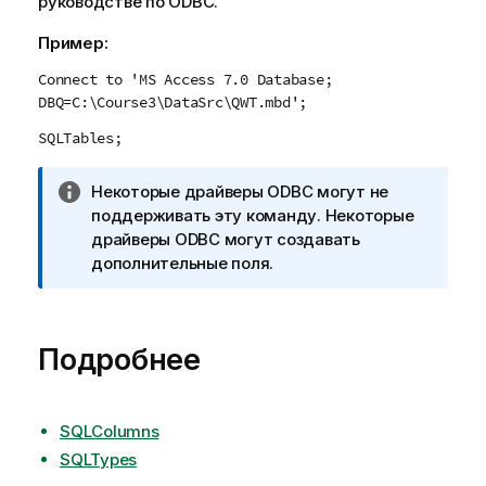
руководстве по
ODBC
.
Пример:
Connect to 'MS Access 7.0 Database;
DBQ=C:\Course3\DataSrc\QWT.mbd';
SQLTables;
П
Некоторые драйверы
ODBC
могут не
р
поддерживать эту команду. Некоторые
и
драйверы
ODBC
могут создавать
м
дополнительные поля.
е
ч
а
Подробнее
н
и
е
к
SQLColumns
и
SQLTypes
н