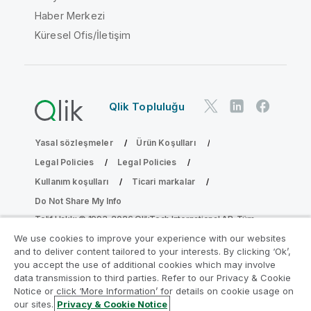
Haber Merkezi
Küresel Ofis/İletişim
Qlik Topluluğu
Yasal sözleşmeler
Ürün Koşulları
Legal Policies
Legal Policies
Kullanım koşulları
Ticari markalar
Do Not Share My Info
Telif Hakkı © 1993-2026 QlikTech International AB. Tüm
hakları saklıdır.
We use cookies to improve your experience with our websites
and to deliver content tailored to your interests. By clicking ‘Ok’,
you accept the use of additional cookies which may involve
data transmission to third parties. Refer to our Privacy & Cookie
Analiz Modernleştirme Programına katılın
Notice or click ‘More Information’ for details on cookie usage on
our sites.
Privacy & Cookie Notice
Analiz Modernleştirme Programı ile değerli QlikView