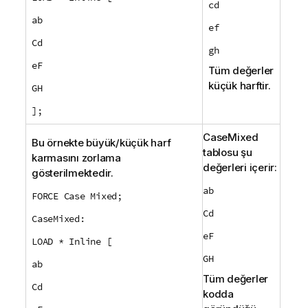
cd
ab
ef
Cd
gh
eF
Tüm değerler
küçük harftir.
GH
];
CaseMixed
Bu örnekte büyük/küçük harf
tablosu şu
karmasını zorlama
değerleri içerir:
gösterilmektedir.
ab
FORCE Case Mixed;
Cd
CaseMixed:
eF
LOAD * Inline [
GH
ab
Tüm değerler
Cd
kodda