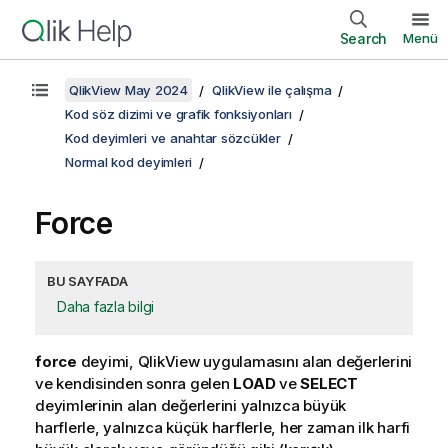
Search
Menü
QlikView May 2024
QlikView ile çalışma
Kod söz dizimi ve grafik fonksiyonları
Kod deyimleri ve anahtar sözcükler
Normal kod deyimleri
Force
BU SAYFADA
Daha fazla bilgi
force
deyimi,
QlikView
uygulamasını alan değerlerini
ve kendisinden sonra gelen
LOAD
ve
SELECT
deyimlerinin alan değerlerini yalnızca büyük
harflerle, yalnızca küçük harflerle, her zaman ilk harfi