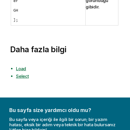
göründüğü
eF
gibidir.
GH
];
Daha fazla bilgi
Load
Select
Bu sayfa size yardımcı oldu mu?
Bu sayfa veya içeriği ile ilgili bir sorun; bir yazım
hatası, eksik bir adım veya teknik bir hata bulursanız
lütfen bize bildirin!