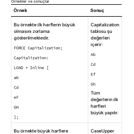
Örnekler ve sonuçlar
Örnek
Sonuç
Bu örnekte ilk harflerin büyük
Capitalization
olmasını zorlama
tablosu şu
gösterilmektedir.
değerleri
içerir:
FORCE Capitalization;
Ab
Capitalization:
Cd
LOAD * Inline [
Ef
ab
Gh
Cd
Tüm
eF
değerlerin ilk
harfleri
GH
büyük yapılır.
];
Bu örnekte büyük harflere
CaseUpper