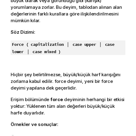
büyük olarak veya göründüğü gibi (karışık)
yorumlamaya zorlar. Bu deyim, tablodan alınan alan
değerlerinin farklı kurallara göre ilişkilendirilmesini
mümkün kılar.
Söz Dizimi:
|
|
Force ( capitalization
case upper
case
|
lower
case mixed )
Hiçbir şey belirtilmezse, büyük/küçük harf karışığını
zorlama kabul edilir. force deyimi, yeni bir force
deyimi yapılana dek geçerlidir.
Erişim bölümünde
force
deyiminin herhangi bir etkisi
yoktur: Yüklenen tüm alan değerleri büyük/küçük
harfe duyarlıdır.
Örnekler ve sonuçlar: