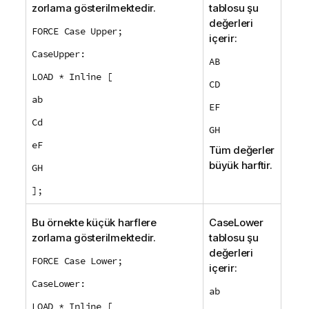
zorlama gösterilmektedir.
tablosu şu
değerleri
FORCE Case Upper;
içerir:
CaseUpper:
AB
LOAD * Inline [
CD
ab
EF
Cd
GH
eF
Tüm değerler
büyük harftir.
GH
];
Bu örnekte küçük harflere
CaseLower
zorlama gösterilmektedir.
tablosu şu
değerleri
FORCE Case Lower;
içerir:
CaseLower:
ab
LOAD * Inline [