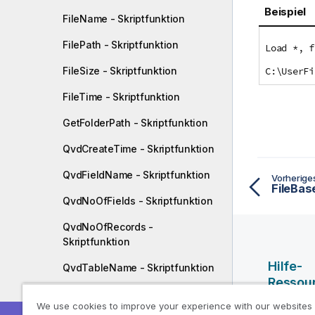
Beispiel
FileName - Skriptfunktion
FilePath - Skriptfunktion
Load *, f
FileSize - Skriptfunktion
C:\UserFi
FileTime - Skriptfunktion
GetFolderPath - Skriptfunktion
QvdCreateTime - Skriptfunktion
QvdFieldName - Skriptfunktion
Vorherig
FileBas
QvdNoOfFields - Skriptfunktion
QvdNoOfRecords -
Skriptfunktion
Hilfe-
QvdTableName - Skriptfunktion
Ressou
Finanzfunktionen
We use cookies to improve your experience with our websites
Qlik Hilf