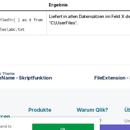
Ergebnis
Liefert in allen Datensätzen im Feld
X
de
iledir( ) as X from
'
C:\UserFiles
'.
les\abc.txt
es Thema
eName - Skriptfunktion
FileExtension -
Produkte
Warum Qlik?
Üb
rcen
DATENINTEGRATI
Warum Qlik?
Un
ON UND -
 and to
e-Videos
Vertrauen und
Fü
Ok
QUALITÄT