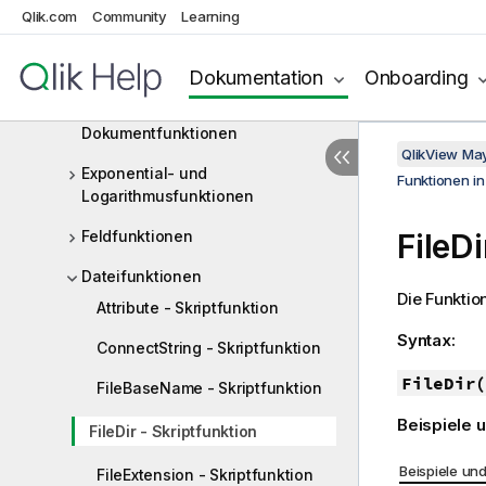
Konditionalfunktionen
Qlik.com
Community
Learning
Counter-Funktionen
Dokumentation
Onboarding
Funktionen für Datum und Uhrzeit
Dokumentfunktionen
QlikView Ma
Exponential- und
Funktionen i
Logarithmusfunktionen
Feldfunktionen
FileDi
Dateifunktionen
Die Funktio
Attribute - Skriptfunktion
Syntax:
ConnectString - Skriptfunktion
FileDir(
FileBaseName - Skriptfunktion
Beispiele 
FileDir - Skriptfunktion
Beispiele un
FileExtension - Skriptfunktion