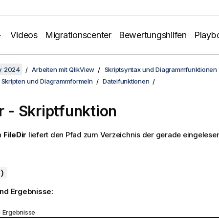
Videos
Migrationscenter
Bewertungshilfen
Playb
y 2024
Arbeiten mit QlikView
Skriptsyntax und Diagrammfunktionen
n Skripten und Diagrammformeln
Dateifunktionen
r - Skriptfunktion
n
FileDir
liefert den Pfad zum Verzeichnis der gerade eingelese
)
und Ergebnisse:
d Ergebnisse