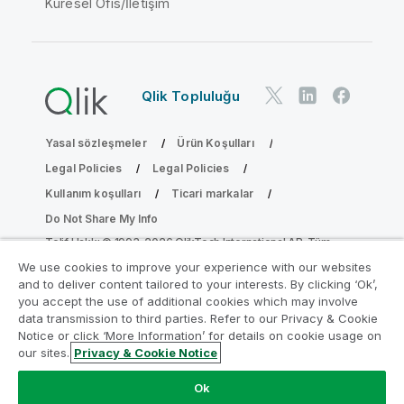
Küresel Ofis/İletişim
Qlik Topluluğu
Yasal sözleşmeler
Ürün Koşulları
Legal Policies
Legal Policies
Kullanım koşulları
Ticari markalar
Do Not Share My Info
Telif Hakkı © 1993-2026 QlikTech International AB. Tüm
hakları saklıdır.
We use cookies to improve your experience with our websites
and to deliver content tailored to your interests. By clicking ‘Ok’,
you accept the use of additional cookies which may involve
data transmission to third parties. Refer to our Privacy & Cookie
Analiz Modernleştirme Programına katılın
Notice or click ‘More Information’ for details on cookie usage on
our sites.
Privacy & Cookie Notice
Analiz Modernleştirme Programı ile değerli QlikView
uygulamalarınızı ödün vermeden modernleştirin.
Bize
Ok
ulaşmak
ve daha fazla bilgi almak için buraya tıklayın: