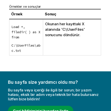
Örnekler ve sonuçlar
Örnek
Sonuç
Okunan her kayıttaki
X
Load *,
alanında '
C:\UserFiles
'
filedir( ) as X
sonucunu döndürür.
from
C:\UserFiles\ab
c.txt
Bu sayfa size yardımcı oldu mu?
Bu sayfa veya içeriği ile ilgili bir sorun; bir yazım
hatası, eksik bir adım veya teknik bir hata bulursanız
lütfen bize bildirin!
Geri bildiriminizi buradan iletin