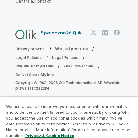
Centrala/Kontakt
Społeczność Qlik
Umowy prawne
Warunki produktu
Legal Policies
Legal Policies
Warunki korzystania
Znaki towarowe
Do Not Share My Info
Copyright © 1993-2026 QlikTech International AB. Wszelkie
prawa zastrzeżone.
We use cookies to improve your experience with our websites
Dołącz do Programu Modernizacji
and to deliver content tailored to your interests. By clicking ‘Ok’,
Analityki
you accept the use of additional cookies which may involve
data transmission to third parties. Refer to our Privacy & Cookie
Notice or click ‘More Information’ for details on cookie usage on
Przeprowadź modernizację bez szkody dla Twoich
our sites.
Privacy & Cookie Notice