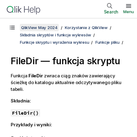
Search
Menu
QlikView May 2024
Korzystanie z QlikView
Składnia skryptów i funkcje wykresów
Funkcje skryptu i wyrażenia wykresu
Funkcje pliku
FileDir — funkcja skryptu
Funkcja
FileDir
zwraca ciąg znaków zawierający
ścieżkę do katalogu aktualnie odczytywanego pliku
tabeli.
Składnia:
FileDir()
Przykłady i wyniki: