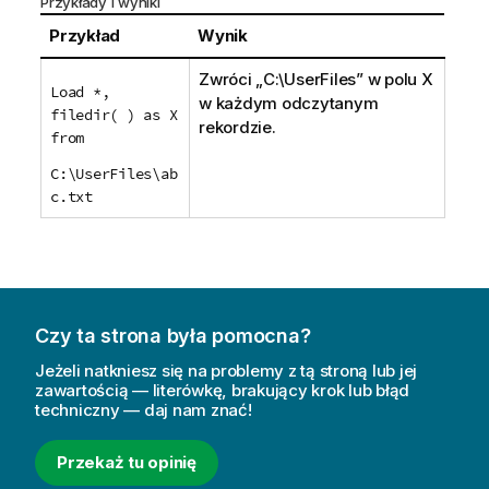
Przykłady i wyniki
Przykład
Wynik
Zwróci „
C:\UserFiles
” w polu
X
Load *,
w każdym odczytanym
filedir( ) as X
rekordzie.
from
C:\UserFiles\ab
c.txt
Czy ta strona była pomocna?
Jeżeli natkniesz się na problemy z tą stroną lub jej
zawartością — literówkę, brakujący krok lub błąd
techniczny — daj nam znać!
Przekaż tu opinię