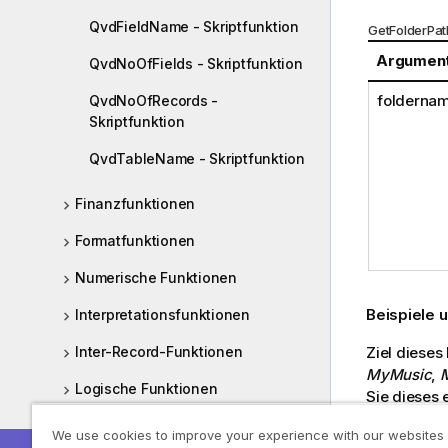
QvdFieldName - Skriptfunktion
GetFolderPa
Argumen
QvdNoOfFields - Skriptfunktion
folderna
QvdNoOfRecords -
Skriptfunktion
QvdTableName - Skriptfunktion
Finanzfunktionen
Formatfunktionen
Numerische Funktionen
Beispiele 
Interpretationsfunktionen
Inter-Record-Funktionen
Ziel dieses
MyMusic
,
Logische Funktionen
Sie dieses 
Mapping-Funktionen
We use cookies to improve your experience with our websites
LOAD   G