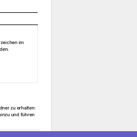
rzeichen im
rden.
dner zu erhalten:
 hinzu und führen
ures') as MyPictures,  GetFolderPath('Windows') as Windows