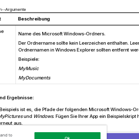
th--Argumente
t
Beschreibung
me
Name des
Microsoft Windows
-Ordners.
Der Ordnername sollte kein Leerzeichen enthalten. Lee
Ordnernamen in
Windows Explorer
sollten entfernt we
Beispiele:
MyMusic
MyDocuments
und Ergebnisse:
 Beispiels ist es, die Pfade der folgenden
Microsoft Windows
-Or
MyPictures
und
Windows
. Fügen Sie Ihrer App ein Beispielskript
erneut aus.
 and to
Ok
etFolderPath('MyMusic') as MyMusic,  GetFolderPath('MyPict