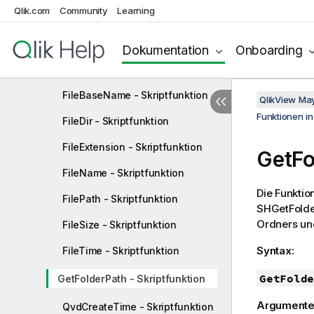
Qlik.com
Community
Learning
Dateifunktionen
Attribute - Skriptfunktion
Dokumentation
Onboarding
ConnectString - Skriptfunktion
FileBaseName - Skriptfunktion
QlikView Ma
Funktionen i
FileDir - Skriptfunktion
FileExtension - Skriptfunktion
GetFo
FileName - Skriptfunktion
Die Funktio
FilePath - Skriptfunktion
SHGetFolde
Ordners und
FileSize - Skriptfunktion
Syntax:
FileTime - Skriptfunktion
GetFolde
GetFolderPath - Skriptfunktion
Argumente
QvdCreateTime - Skriptfunktion