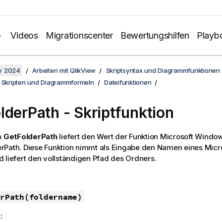
Videos
Migrationscenter
Bewertungshilfen
Playb
y 2024
Arbeiten mit QlikView
Skriptsyntax und Diagrammfunktionen
n Skripten und Diagrammformeln
Dateifunktionen
lderPath - Skriptfunktion
n
GetFolderPath
liefert den Wert der Funktion
Microsoft Windo
rPath
. Diese Funktion nimmt als Eingabe den Namen eines
Micr
 liefert den vollständigen Pfad des Ordners.
rPath(foldername)
: