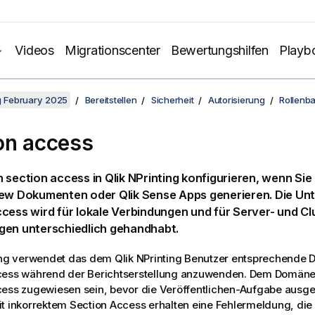
Videos
Migrationscenter
Bewertungshilfen
Playb
ng February 2025
Bereitstellen
Sicherheit
Autorisierung
Rollenba
on access
n
section access
in
Qlik NPrinting
konfigurieren, wenn Sie
iew
Dokumenten oder
Qlik Sense
Apps generieren. Die Unt
ccess
wird für lokale Verbindungen und für Server- und Cl
gen unterschiedlich gehandhabt.
ng
verwendet das dem
Qlik NPrinting
Benutzer entsprechende 
cess während der Berichtserstellung anzuwenden. Dem Domän
ess zugewiesen sein, bevor die Veröffentlichen-Aufgabe ausgef
t inkorrektem Section Access erhalten eine Fehlermeldung, die