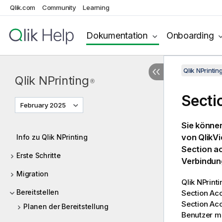
Qlik.com
Community
Learning
Dokumentation
Onboarding
Qlik NPrinti
Qlik NPrinting
®
Secti
February 2025
Sie könne
von
QlikV
Info zu Qlik NPrinting
Section a
Erste Schritte
Verbindun
Migration
Qlik NPrinti
Bereitstellen
Section Ac
Section Acc
Planen der Bereitstellung
Benutzer mi