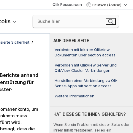
Qlik Ressourcen
Deutsch (Ändern)
ooks
AUF DIESER SEITE
sierte Sicherheit
Verbinden mit lokalen QlikView
Dokumenten über section access
Verbinden mit QlikView Server und
QlikView Cluster-Verbindungen
 Berichte anhand
Herstellen einer Verbindung zu Qlik
erstützung für
Sense-Apps mit section access
uster-
Weitere Informationen
Domänenkonto, um
HAT DIESE SEITE IHNEN GEHOLFEN?
enkonto muss
ührt wird.
Wenn Sie ein Problem mit dieser Seite oder
 besagt, dass die
ihrem Inhalt feststellen, sei es ein