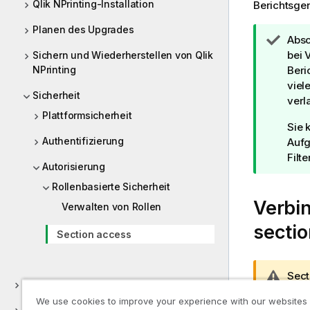
Qlik NPrinting-Installation
Berichtsgen
Planen des Upgrades
T
Absc
i
bei 
Sichern und Wiederherstellen von Qlik
NPrinting
p
Beri
p
viel
Sicherheit
h
verl
Plattformsicherheit
i
Sie 
n
Authentifizierung
Aufg
w
Filt
e
Autorisierung
i
Rollenbasierte Sicherheit
s
Verbin
Verwalten von Rollen
secti
Section access
W
Sect
Verwalten
a
Wenn
We use cookies to improve your experience with our websites
r
hers
Entwerfen von Berichten