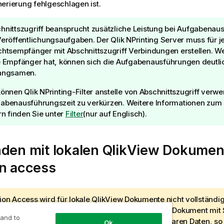
erierung fehlgeschlagen ist.
hnittszugriff beansprucht zusätzliche Leistung bei Aufgabenaus
Veröffentlichungsaufgaben. Der
Qlik NPrinting Server
muss für j
chtsempfänger mit Abschnittszugriff Verbindungen erstellen. We
e Empfänger hat, können sich die Aufgabenausführungen deutli
angsamen.
können
Qlik NPrinting
-Filter anstelle von Abschnittszugriff verw
abenausführungszeit zu verkürzen. Weitere Informationen zum 
ern finden Sie unter
Filter
(nur auf Englisch)
.
den mit lokalen
QlikView
Dokument
on access
ion Access wird für lokale
QlikView
Dokumente nicht vollständig 
 Sie eine Verbindung zu einem lokalen
QlikView
Dokument mit 
 and to
tellen, sehen die Berichtsempfänger alle verfügbaren Daten, so
Ok