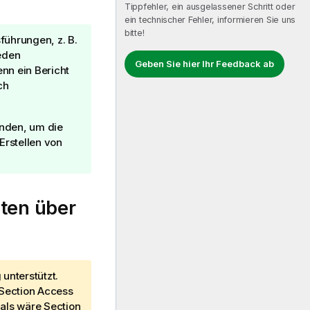
Tippfehler, ein ausgelassener Schritt oder
ein technischer Fehler, informieren Sie uns
bitte!
führungen, z. B.
eden
Geben Sie hier Ihr Feedback ab
nn ein Bericht
ch
enden, um die
Erstellen von
en über
unterstützt.
Section Access
 als wäre Section