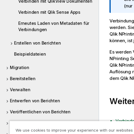
Verbinden mit QlikView Dokumenten
r
(nur
Verbinden mit Qlik Sense Apps
m
a
Verbindung
Erneutes Laden von Metadaten für
t
werden. Si
Verbindungen
i
Qlik NPrinti
o
können, ist
Erstellen von Berichten
n
Es werden 
s
Beispieldateien
NPrinting S
h
Qlik NPrint
i
Migration
Auflösung 
n
dem
Qlik N
w
Bereitstellen
e
Verwalten
i
s
Weiter
Entwerfen von Berichten
Veröffentlichen von Berichten
Verbind
On-Demand-Berichte
Verbinde
We use cookies to improve your experience with our websites
Erweitern von Qlik NPrinting