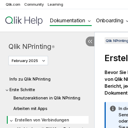
Qlik.com
Community
Learning
Dokumentation
Onboarding
Qlik NPrinti
Qlik NPrinting
®
Erste
February 2025
Bevor Sie 
von
Qlik N
Info zu Qlik NPrinting
Bericht, j
Erste Schritte
Dokumente
Benutzeraktionen in Qlik NPrinting
I
In d
Arbeiten mit Apps
n
Sen
Erstellen von Verbindungen
f
oder
o
Sie 