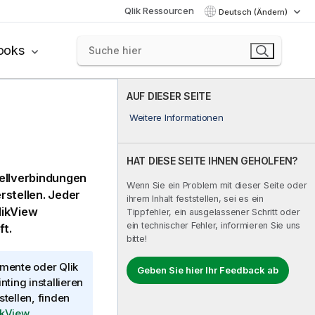
Qlik Ressourcen
Deutsch (Ändern)
ooks
AUF DIESER SEITE
Weitere Informationen
HAT DIESE SEITE IHNEN GEHOLFEN?
uellverbindungen
Wenn Sie ein Problem mit dieser Seite oder
rstellen. Jeder
ihrem Inhalt feststellen, sei es ein
likView
Tippfehler, ein ausgelassener Schritt oder
ein technischer Fehler, informieren Sie uns
t.
bitte!
mente oder
Qlik
Geben Sie hier Ihr Feedback ab
inting
installieren
tellen, finden
ikView