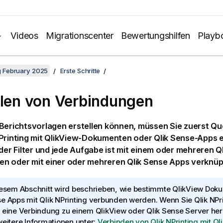
Videos
Migrationscenter
Bewertungshilfen
Playb
ng February 2025
Erste Schritte
llen von Verbindungen
Berichtsvorlagen erstellen können, müssen Sie zuerst Q
Printing
mit
QlikView
-Dokumenten oder
Qlik Sense
-Apps e
eder Filter und jede Aufgabe ist mit einem oder mehreren
Q
n oder mit einer oder mehreren
Qlik Sense
Apps verknüpf
iesem Abschnitt wird beschrieben, wie bestimmte
QlikView
Doku
se
Apps mit
Qlik NPrinting
verbunden werden. Wenn Sie
Qlik NPr
 eine Verbindung zu einem
QlikView
oder
Qlik Sense
Server hers
weitere Informationen unter:
Verbinden von Qlik NPrinting mit Ql