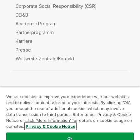
Corporate Social Responsibility (CSR)
DEI&B
Academic Program
Partnerprogramm
Karriere
Presse
Weltweite Zentrale/Kontakt
Qlik Community
We use cookies to improve your experience with our websites
and to deliver content tailored to your interests. By clicking ‘Ok’,
Rechtliche Vereinbarungen
you accept the use of additional cookies which may involve
data transmission to third parties. Refer to our Privacy & Cookie
Produktbedingungen
Legal Policies
Notice or click ‘More Information’ for details on cookie usage on
Legal Policies
Benutzungsbedingungen
our sites.
Privacy & Cookie Notice
Marken
Do Not Share My Info
Ok