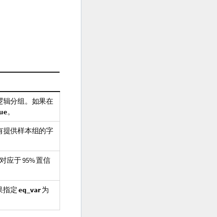
逻辑分组。如果在
lue
。
有提供样本组的字
，对应于 95% 置信
果指定
eq_var
为