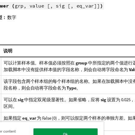
wer (
grp, value [, sig [, eq_var]]
)
型：
数字
说明
可以计算样本值。样本值必须按照在
group
中所指定的两个值进行
加载脚本中没有提供样本值的字段名称，则会自动将字段命名为
Va
该字段包含两个样本组的每个样本组的名称。如果在加载脚本中没
段名称，则会自动将字段命名为
Type
。
可以在
sig
中指定双尾级显著性。如果省略，应将
sig
设置为 0.025
区间。
如果指定
eq_var
为
False
(0)，则可以假定两个样本的单独方差。如
True
(1)，则可以假定两个样本之间的两方差齐。
er content
Ok