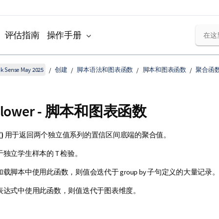
评估指南
操作手册
k Sense May 2025
创建
脚本语法和图表函数
脚本和图表函数
聚合函
_lower
- 脚本和图表函数
)
用于返回两个独立值系列的置信区间底端的聚合值。
独立学生样本的 T 检验。
载脚本中使用此函数，则值会迭代于 group by 子句定义的大量记录
表达式中使用此函数，则值迭代于图表维度。