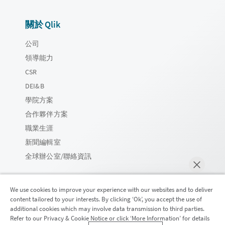
關於 Qlik
公司
領導能力
CSR
DEI&B
學院方案
合作夥伴方案
職業生涯
新聞編輯室
全球辦公室/聯絡資訊
We use cookies to improve your experience with our websites and to deliver
content tailored to your interests. By clicking ‘Ok’, you accept the use of
Qlik 社群
additional cookies which may involve data transmission to third parties.
Refer to our Privacy & Cookie Notice or click ‘More Information’ for details