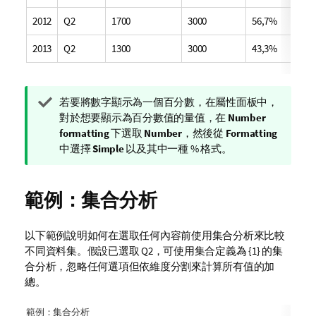
2012
Q2
1700
3000
56,7%
2013
Q2
1300
3000
43,3%
提
若要將數字顯示為一個百分數，在
屬性
面板中，
示
對於想要顯示為百分數值的
量值
，在
Number
備
formatting
下選取
Number
，然後從
Formatting
註
中選擇
Simple
以及其中一種 % 格式。
範例：集合分析
以下範例說明如何在選取任何內容前使用集合分析來比較
不同資料集。假設已選取
Q2
，可使用集合定義為 {1} 的集
合分析，忽略任何
選項
但依維度分割來計算所有值的加
總。
範例：集合分析