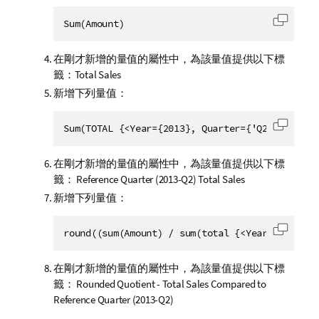
Sum(Amount)
將代碼
在剛才新增的量值的屬性中，為該量值提供以下標
籤：
Total Sales
新增下列量值：
Sum(TOTAL {<Year={2013}, Quarter={'Q2'}>} Amou
將代碼
在剛才新增的量值的屬性中，為該量值提供以下標
籤：
Reference Quarter (2013-Q2) Total Sales
新增下列量值：
round((sum(Amount) / sum(total {<Year={2013}, 
將代碼
在剛才新增的量值的屬性中，為該量值提供以下標
籤：
Rounded Quotient - Total Sales Compared to
Reference Quarter (2013-Q2)