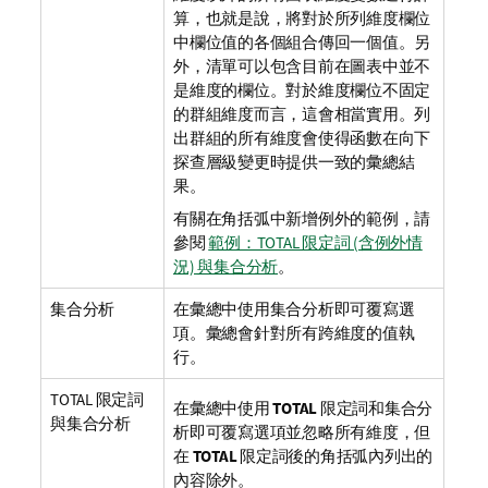
算，也就是說，將對於所列維度欄位
中欄位值的各個組合傳回一個值。另
外，清單可以包含目前在圖表中並不
是維度的欄位。對於維度欄位不固定
的群組維度而言，這會相當實用。列
出群組的所有維度會使得函數在向下
探查層級變更時提供一致的彙總結
果。
有關在角括弧中新增例外的範例，請
參閱
範例：TOTAL 限定詞 (含例外情
況) 與集合分析
。
集合分析
在彙總中使用集合分析即可覆寫選
項。彙總會針對所有跨維度的值執
行。
TOTAL
限定詞
在彙總中使用
TOTAL
限定詞和集合分
與集合分析
析即可覆寫選項並忽略所有維度，但
在
TOTAL
限定詞後的角括弧內列出的
內容除外。