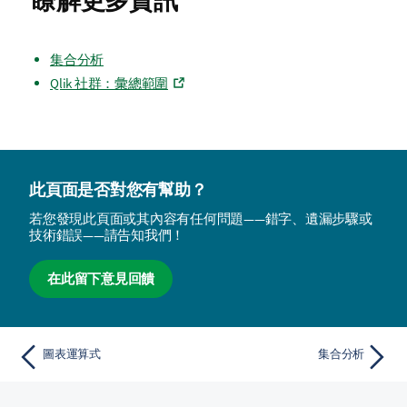
集合分析
Qlik 社群：彙總範圍
此頁面是否對您有幫助？
若您發現此頁面或其內容有任何問題——錯字、遺漏步驟或
技術錯誤——請告知我們！
在此留下意見回饋
圖表運算式
集合分析