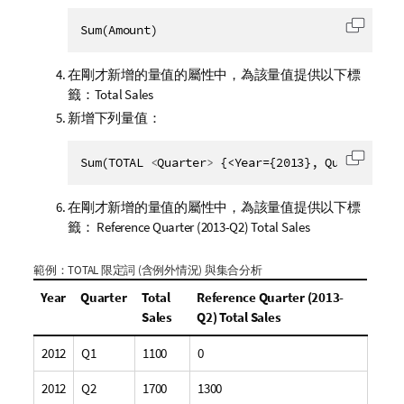
Sum(Amount)
將代碼
在剛才新增的量值的屬性中，為該量值提供以下標
籤：
Total Sales
新增下列量值：
Sum(TOTAL 
<
Quarter
>
 {<Year={2013}, Quarter={'Q
將代碼
在剛才新增的量值的屬性中，為該量值提供以下標
籤：
Reference Quarter (2013-Q2) Total Sales
範例：
TOTAL
限定詞 (含例外情況) 與集合分析
Year
Quarter
Total
Reference Quarter (2013-
Sales
Q2) Total Sales
2012
Q1
1100
0
2012
Q2
1700
1300