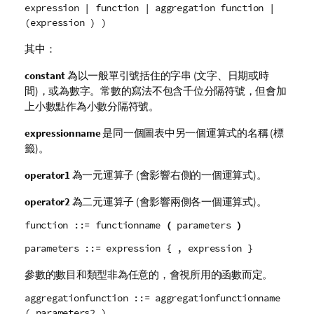
expression | function | aggregation function |
(expression ) )
其中：
constant
為以一般單引號括住的字串 (文字、日期或時
間)，或為數字。常數的寫法不包含千位分隔符號，但會加
上小數點作為小數分隔符號。
expressionname
是同一個圖表中另一個運算式的名稱 (標
籤)。
operator1
為一元運算子 (會影響右側的一個運算式)。
operator2
為二元運算子 (會影響兩側各一個運算式)。
function ::= functionname
(
parameters
)
parameters ::= expression { , expression }
參數的數目和類型非為任意的，會視所用的函數而定。
aggregationfunction ::= aggregationfunctionname
( parameters2 )