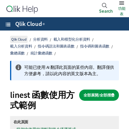
功能
Search
表
Qlik Cloud
®
Qlik Cloud
分析資料
載入和模型化分析資料
載入分析資料
指令碼語法和圖表函數
指令碼和圖表函數
彙總函數
統計彙總函數
可能已使用 AI 翻譯此頁面的某些內容。翻譯僅供
方便參考，請以此內容的英文版本為主。
linest
函數使用方
全部展開/全部摺疊
式範例
在此頁面