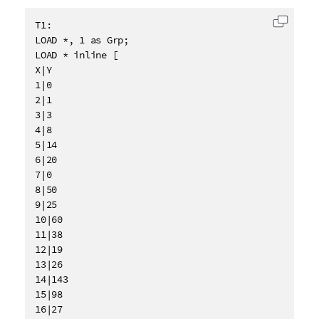
T1:

將代碼
LOAD *, 1 as Grp;

LOAD * inline [

X|Y

1|0

2|1

3|3

4|8

5|14

6|20

7|0

8|50

9|25

10|60

11|38

12|19

13|26

14|143

15|98

16|27
