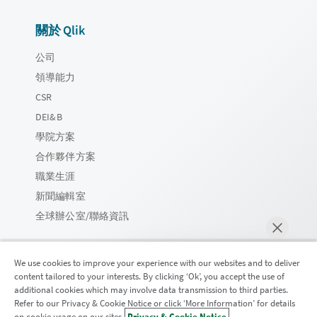
關於 Qlik
公司
領導能力
CSR
DEI&B
學院方案
合作夥伴方案
職業生涯
新聞編輯室
全球辦公室/聯絡資訊
We use cookies to improve your experience with our websites and to deliver
content tailored to your interests. By clicking ‘Ok’, you accept the use of
Qlik 社群
additional cookies which may involve data transmission to third parties.
Refer to our Privacy & Cookie Notice or click ‘More Information’ for details
on cookie usage on our sites.
Privacy & Cookie Notice