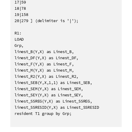
17|59

18|78

19|158

20|279 ] (delimiter is '|');

R1:

LOAD 

Grp,

linest_B(Y,X) as Linest_B,

linest_DF(Y,X) as Linest_DF,

linest_F(Y,X) as Linest_F,

linest_M(Y,X) as Linest_M,

linest_R2(Y,X) as Linest_R2,

linest_SEB(Y,X,1,1) as Linest_SEB,

linest_SEM(Y,X) as Linest_SEM,

linest_SEY(Y,X) as Linest_SEY,

linest_SSREG(Y,X) as Linest_SSREG,

linest_SSRESID(Y,X) as Linest_SSRESID

resident T1 group by Grp;
