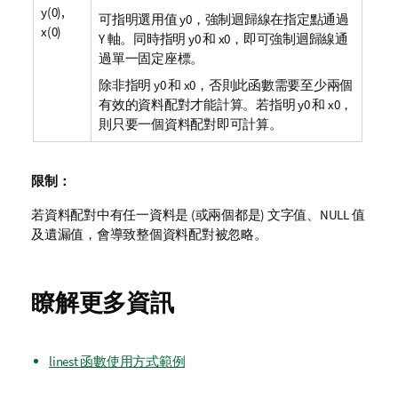
y(0),
可指明選用值
y0
，強制迴歸線在指定點通過
x(0)
Y 軸。同時指明
y0
和
x0
，即可強制迴歸線通
過單一固定座標。
除非指明
y0
和
x0
，否則此函數需要至少兩個
有效的資料配對才能計算。若指明
y0
和
x0
，
則只要一個資料配對即可計算。
限制：
若資料配對中有任一資料是 (或兩個都是) 文字值、
NULL
值
及遺漏值，會導致整個資料配對被忽略。
瞭解更多資訊
linest 函數使用方式範例