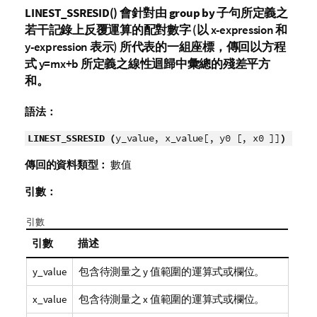
LINEST_SSRESID()
會針對由
group by
子句所定義之
若干記錄上反覆運算的配對數字 (以
x-expression
和
y-expression
表示) 所代表的一組座標，傳回以方程
式
y=mx+b
所定義之線性迴歸中彙總的殘差平方
和。
語法：
LINEST_SSRESID (
y_value, x_value[, y0 [, x0 ]]
)
傳回的資料類型：
數值
引數：
引數
引數
描述
y_value
包含待測量之
y
值範圍的運算式或欄位。
x_value
包含待測量之
x
值範圍的運算式或欄位。