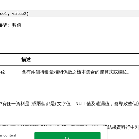
ue1, value2
)
類型：
數值
描述
ue2
含有兩個待測量相關係數之樣本集合的運算式或欄位。
有任一資料是 (或兩個都是) 文字值、
NULL
值及遺漏值，會導致整個
：
碼新增至您的應用程式並予以執行。若要查看結果，將結果資料行中
的工作表。
er content
Ok