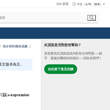
Qlik 資源
中文（台灣） (變更)
此頁面是否對您有幫助？
指令碼和圖表函數
若您發現此頁面或其內容有任何問題——錯
字、遺漏步驟或技術錯誤——請告知我們！
的英文版本為主。
在此留下意見回饋
(以
x-expression