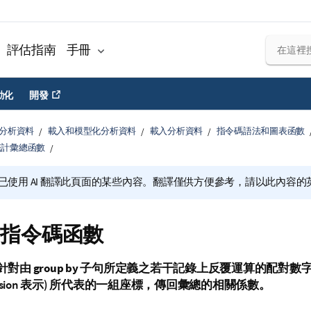
評估指南
手冊
動化
開發
分析資料
載入和模型化分析資料
載入分析資料
指令碼語法和圖表函數
統計彙總函數
已使用 AI 翻譯此頁面的某些內容。翻譯僅供方便參考，請以此內容
el 指令碼函數
針對由
group by
子句所定義之若干記錄上反覆運算的配對數字 
sion
表示) 所代表的一組座標，傳回彙總的相關係數。