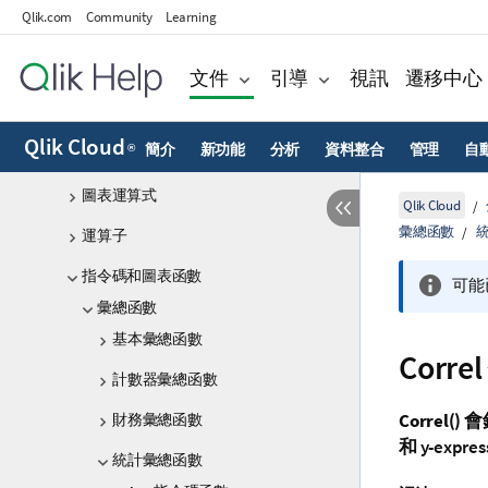
指令碼語法和圖表函數
Qlik.com
Community
Learning
指令碼語法概述
指令碼陳述式和關鍵字
文件
引導
視訊
遷移中心
在資料載入編輯器中使用變數
Qlik Cloud
簡介
新功能
分析
資料整合
管理
自
®
指令碼運算式
圖表運算式
Qlik Cloud
彙總函數
運算子
指令碼和圖表函數
可能
彙總函數
基本彙總函數
Corr
計數器彙總函數
財務彙總函數
Correl()
會
和
y-expres
統計彙總函數