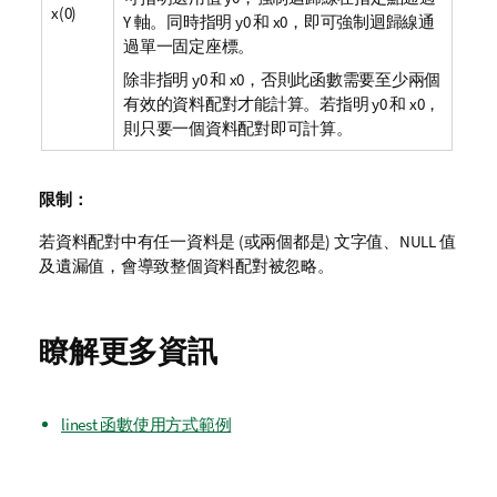
x(0)
Y 軸。同時指明
y0
和
x0
，即可強制迴歸線通
過單一固定座標。
除非指明
y0
和
x0
，否則此函數需要至少兩個
有效的資料配對才能計算。若指明
y0
和
x0
，
則只要一個資料配對即可計算。
限制：
若資料配對中有任一資料是 (或兩個都是) 文字值、
NULL
值
及遺漏值，會導致整個資料配對被忽略。
瞭解更多資訊
linest 函數使用方式範例