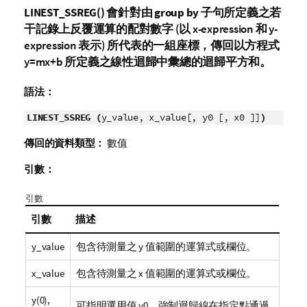
LINEST_SSREG()
會針對由
group by
子句所定義之若
干記錄上反覆運算的配對數字 (以
x-expression
和
y-
expression
表示) 所代表的一組座標，傳回以方程式
y=mx+b
所定義之線性迴歸中彙總的迴歸平方和。
語法：
LINEST_SSREG (
y_value, x_value[, y0 [, x0 ]]
)
傳回的資料類型：
數值
引數：
引數
引數
描述
y_value
包含待測量之
y
值範圍的運算式或欄位。
x_value
包含待測量之
x
值範圍的運算式或欄位。
y(0),
可指明選用值
y0
，強制迴歸線在指定點通過