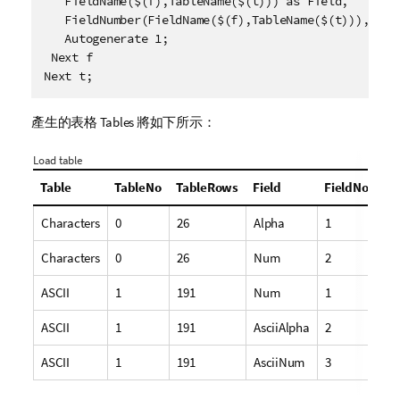
   FieldName($(f),TableName($(t))) as Field, 

   FieldNumber(FieldName($(f),TableName($(t))),Table
   Autogenerate 1;

 Next f

Next t;
產生的表格
Tables
將如下所示：
Load table
Table
TableNo
TableRows
Field
FieldNo
Characters
0
26
Alpha
1
Characters
0
26
Num
2
ASCII
1
191
Num
1
ASCII
1
191
AsciiAlpha
2
ASCII
1
191
AsciiNum
3