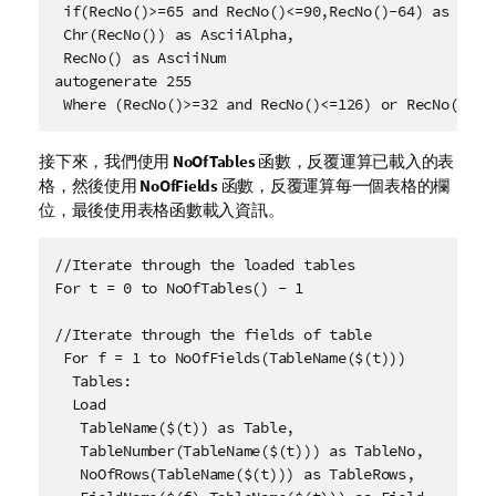
 if(RecNo()>=65 and RecNo()<=90,RecNo()-64) as Num,

 Chr(RecNo()) as AsciiAlpha, 

 RecNo() as AsciiNum

autogenerate 255

 Where (RecNo()>=32 and RecNo()<=126) or RecNo()>=1
接下來，我們使用
NoOfTables
函數，反覆運算已載入的表
格，然後使用
NoOfFields
函數，反覆運算每一個表格的欄
位，最後使用表格函數載入資訊。
//Iterate through the loaded tables

For t = 0 to NoOfTables() - 1

//Iterate through the fields of table

 For f = 1 to NoOfFields(TableName($(t)))

  Tables:

  Load 

   TableName($(t)) as Table,

   TableNumber(TableName($(t))) as TableNo,

   NoOfRows(TableName($(t))) as TableRows,
