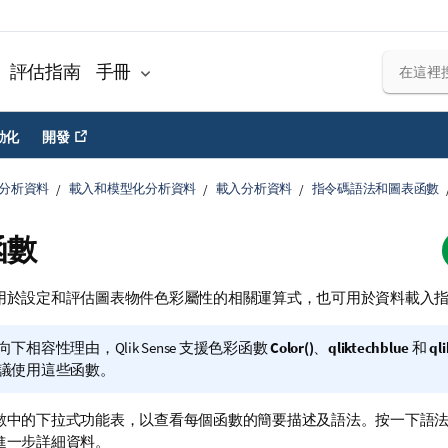
評估指南
手冊
動化
開發
分析資料
載入和模型化分析資料
載入分析資料
指令碼語法和圖表函數
函數
用於設定和評估
圖表
物件色彩
屬性
的相關運算式，也可用於資料載入
向下相容性理由，
Qlik Sense
支援色彩函數
Color()
、
qliktechblue
和
ql
議使用這些函數。
數中的下拉式功能表，以查看每個函數的簡要描述及語法。按一下語
進一步詳細資料。