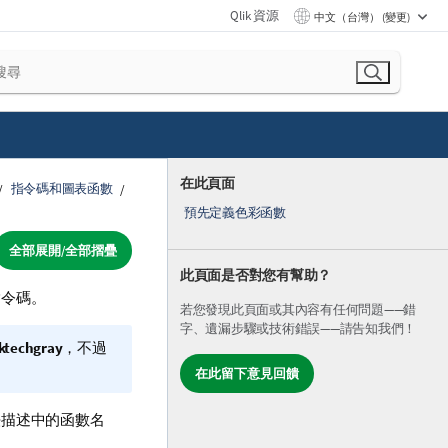
Qlik 資源
中文（台灣） (變更)
在此頁面
指令碼和圖表函數
預先定義色彩函數
全部展開/全部摺疊
此頁面是否對您有幫助？
指令碼。
若您發現此頁面或其內容有任何問題——錯
字、遺漏步驟或技術錯誤——請告知我們！
iktechgray
，不過
在此留下意見回饋
法描述中的函數名