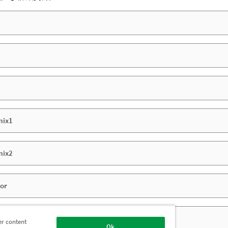
mix1
mix2
or
MapHue
er content
Ok