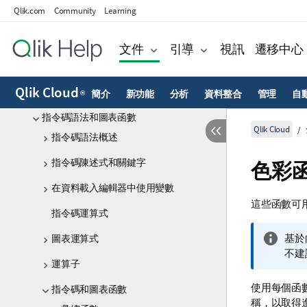
Qlik.com
Community
Learning
Qlik 資料閘道 - 直接存取
Qlik Cloud 分析中的資料來源
文件
引導
視訊
遷移中心
從檔案載入資料
Qlik Cloud
Qlik Cloud 分析 中的分析來源
簡介
新功能
分析
資料整合
管理
自
®
指令碼語法和圖表函數
Qlik Cloud
指令碼語法概述
指令碼陳述式和關鍵字
色彩
在資料載入編輯器中使用變數
這些函數可
指令碼運算式
資
基於
圖表運算式
訊
不建
運算子
備
註
使用每個函
指令碼和圖表函數
稱，以取得