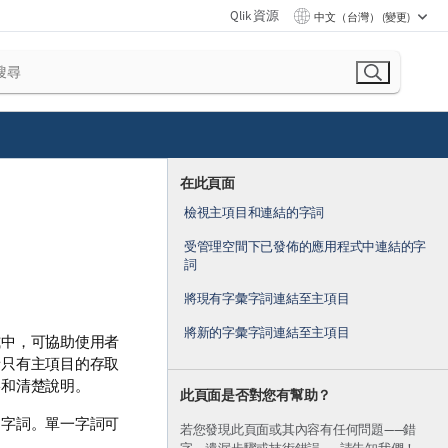
Qlik 資源
中文（台灣） (變更)
在此頁面
檢視主項目和連結的字詞
受管理空間下已發佈的應用程式中連結的字
詞
將現有字彙字詞連結至主項目
將新的字彙字詞連結至主項目
式中，可協助使用者
者只有主項目的存取
絡和清楚說明。
此頁面是否對您有幫助？
的字詞。單一字詞可
若您發現此頁面或其內容有任何問題——錯