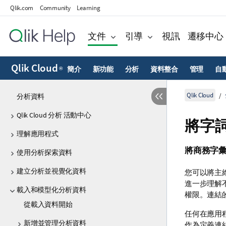
Qlik.com
Community
Learning
文件
引導
視訊
遷移中心
Qlik Cloud
簡介
新功能
分析
資料整合
管理
自
®
Qlik Cloud
分析資料
Qlik Cloud 分析 活動中心
將字
理解應用程式
將商務字
使用分析探索資料
建立分析並視覺化資料
您可以將主
進一步理解
載入和模型化分析資料
權限。連結
從載入資料開始
任何在應用
新增並管理分析資料
作為定義連