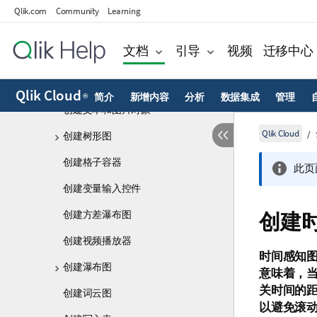
创建垂直表
Qlik.com
Community
Learning
创建表格
文档
引导
视频
迁移中心
创建标签容器
创建文本对象
Qlik Cloud
简介
新增内容
分析
数据集成
管理
®
创建文本和图片对象
Qlik Cloud
创建树形图
创建格子容器
此页
创建变量输入控件
创建方差瀑布图
创建
创建视频播放器
时间感知
创建瀑布图
意味着，当
关时间的
创建词云图
以避免滚