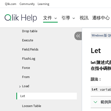
Directory
Qlik.com
Community
Learning
Disconnect
文件
引導
視訊
遷移中心
Drop
Drop table
Windows 版 Qli
Execute
Let
Field/Fields
FlushLog
let
陳述式
Force
在指令碼執
From
語法：
Load
Let
varia
Let
範例
Loosen Table