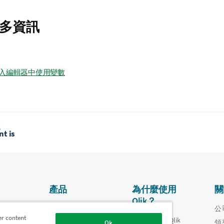
多資訊
入編輯器中使用變數
題
t is
產品
為什麼使用
關
Qlik？
資料整合和品質
影片
公
er content
為什麼使用 Qlik
oper
領
Ok