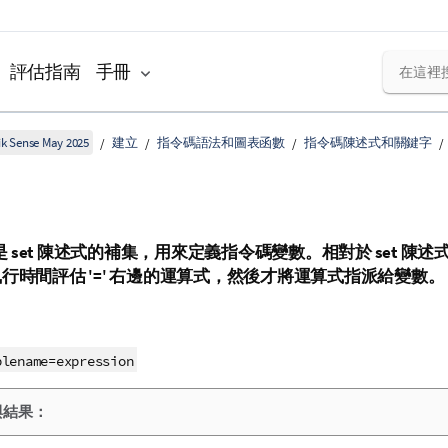
評估指南
手冊
k Sense May 2025
建立
指令碼語法和圖表函數
指令碼陳述式和關鍵字
是
set
陳述式的補集，用來定義指令碼變數。相對於
set
陳述
行時間評估 '=' 右邊的運算式，然後才將運算式指派給變數。
blename
=
expression
與結果：