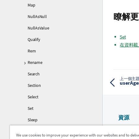
Map
瞭解更
NullAsNull
NullAsValue
Set
Qualify
在資料載
Rem
Rename
Search
上一個主
userAgen
Section
Select
Set
資源
Sleep
Qlik 說明
SQL
We use cookies to improve your experience with our websites and to deliv
Qlik Devel