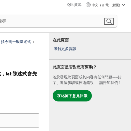
Qlik 資源
中文（台灣） (變更)
在此頁面
指令碼一般陳述式
瞭解更多資訊
此頁面是否對您有幫助？
式，
let
陳述式會先
若您發現此頁面或其內容有任何問題——錯
字、遺漏步驟或技術錯誤——請告知我們！
在此留下意見回饋