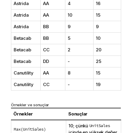
Astrida
AA
4
16
Astrida
AA
10
15
Astrida
BB
9
9
Betacab
BB
5
10
Betacab
CC
2
20
Betacab
DD
-
25
Canutility
AA
8
15
Canutility
CC
-
19
Örnekler ve sonuçlar
Örnekler
Sonuçlar
10; çünkü
UnitSales
Max(
UnitSales
)
içinde en yüksek değer