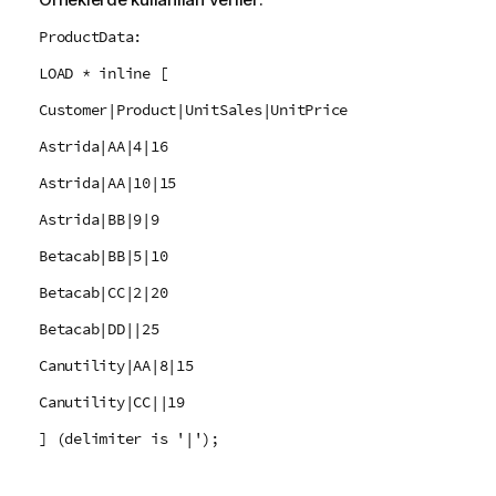
ProductData:
LOAD * inline [
Customer|Product|UnitSales|UnitPrice
Astrida|AA|4|16
Astrida|AA|10|15
Astrida|BB|9|9
Betacab|BB|5|10
Betacab|CC|2|20
Betacab|DD||25
Canutility|AA|8|15
Canutility|CC||19
] (delimiter is '|');