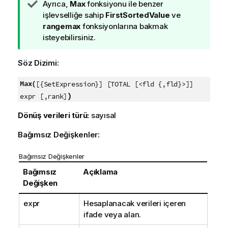
İ
Ayrıca,
Max
fonksiyonu ile benzer
p
işlevselliğe sahip
FirstSortedValue
ve
u
rangemax
fonksiyonlarına bakmak
c
isteyebilirsiniz.
u
n
Söz Dizimi:
o
t
Max(
[{SetExpression}] [TOTAL [<fld {,fld}>]]
u
)
expr [,rank]
Dönüş verileri türü:
sayısal
Bağımsız Değişkenler:
Bağımsız Değişkenler
Bağımsız
Açıklama
Değişken
expr
Hesaplanacak verileri içeren
ifade veya alan.