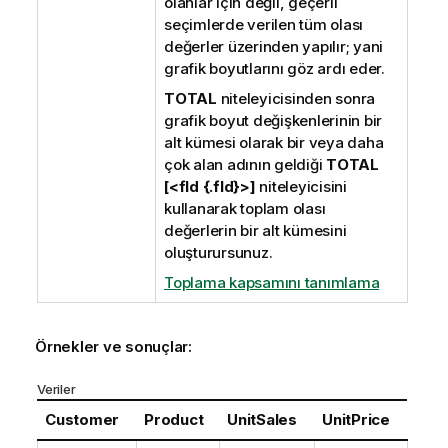
olanlar için değil, geçerli
seçimlerde verilen tüm olası
değerler üzerinden yapılır; yani
grafik boyutlarını göz ardı eder.
TOTAL
niteleyicisinden sonra
grafik boyut değişkenlerinin bir
alt kümesi olarak bir veya daha
çok alan adının geldiği
TOTAL
[<fld {.fld}>]
niteleyicisini
kullanarak toplam olası
değerlerin bir alt kümesini
oluşturursunuz.
Toplama kapsamını tanımlama
Örnekler ve sonuçlar:
Veriler
Customer
Product
UnitSales
UnitPrice