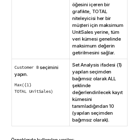
öğesini içeren bir
grafikte,
TOTAL
niteleyicisi her bir
müşteri için maksimum
UnitSales
yerine, tüm
veri kümesi genelinde
maksimum değerin
getirilmesini sağlar.
Set Analysis
ifadesi {1}
Customer B
seçimini
yapılan seçimden
yapın.
bağımsız olarak
ALL
Max({1}
şeklinde
TOTAL UnitSales)
değerlendirilecek kayıt
kümesini
tanımladığından 10
(yapılan seçimden
bağımsız olarak).
Örneklerde kullanılan veriler: