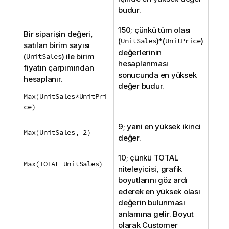
budur.
150; çünkü tüm olası
Bir siparişin değeri,
(
UnitSales
)*(
UnitPrice
)
satılan birim sayısı
değerlerinin
(
UnitSales
) ile birim
hesaplanması
fiyatın çarpımından
sonucunda en yüksek
hesaplanır.
değer budur.
Max(UnitSales*UnitPri
ce)
9; yani en yüksek ikinci
Max(UnitSales, 2)
değer.
10; çünkü
TOTAL
Max(TOTAL UnitSales)
niteleyicisi, grafik
boyutlarını göz ardı
ederek en yüksek olası
değerin bulunması
anlamına gelir. Boyut
olarak
Customer