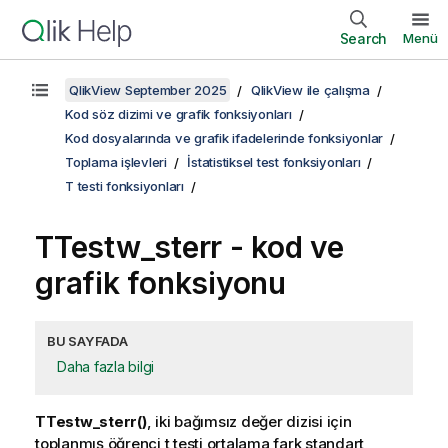
Search
Menü
QlikView September 2025
QlikView ile çalışma
Kod söz dizimi ve grafik fonksiyonları
Kod dosyalarında ve grafik ifadelerinde fonksiyonlar
Toplama işlevleri
İstatistiksel test fonksiyonları
T testi fonksiyonları
TTestw_sterr
- kod ve
grafik fonksiyonu
BU SAYFADA
Daha fazla bilgi
TTestw_sterr()
, iki bağımsız değer dizisi için
toplanmış öğrenci t testi ortalama fark standart