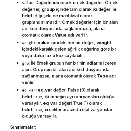
: Değerlendirilecek örnek değerler. Örnek
value
değerler,
group
içinde tam olarak iki değer ile
belirtildiği şekilde mantıksal olarak
gruplandırılmalıdır. Örnek değerler için bir alan
adı kod dosyasında sağlanmazsa, alana
otomatik olarak
Value
adı verilir.
:
value
içindeki her bir değer,
weight
weight
içindeki karşılık gelen ağırlık değerine göre bir
veya daha fazla kez sayılabilir.
: İki örnek grubun her birinin adlarını içeren
grp
alan. Grup için bir alan adı kod dosyasında
sağlanmazsa, alana otomatik olarak
Type
adı
verilir.
:
eq_var
değeri
False
(0) olarak
eq_var
belirtilirse, iki örneğin ayrı varyansları olduğu
varsayılır.
eq_var
değeri
True
(1) olarak
belirtilirse, örnekler arasında eşit varyanslar
olduğu varsayılır.
Sınırlamalar: