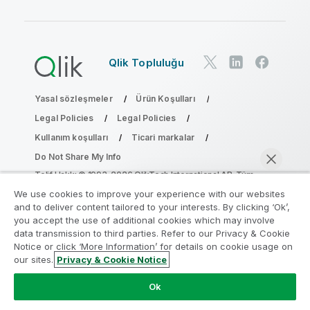
Qlik Topluluğu
Yasal sözleşmeler
Ürün Koşulları
Legal Policies
Legal Policies
Kullanım koşulları
Ticari markalar
Do Not Share My Info
Telif Hakkı © 1993-2026 QlikTech International AB. Tüm
hakları saklıdır.
We use cookies to improve your experience with our websites
and to deliver content tailored to your interests. By clicking ‘Ok’,
you accept the use of additional cookies which may involve
data transmission to third parties. Refer to our Privacy & Cookie
Analiz Modernleştirme Programına katılın
Notice or click ‘More Information’ for details on cookie usage on
our sites.
Privacy & Cookie Notice
Analiz Modernleştirme Programı ile değerli QlikView
Şimdi sohbet et
uygulamalarınızı ödün vermeden modernleştirin.
Bize
Ok
ulaşmak
ve daha fazla bilgi almak için buraya tıklayın: