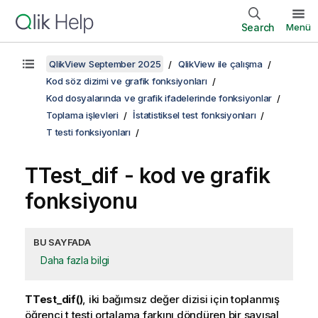
Search
Menü
QlikView September 2025
QlikView ile çalışma
Kod söz dizimi ve grafik fonksiyonları
Kod dosyalarında ve grafik ifadelerinde fonksiyonlar
Toplama işlevleri
İstatistiksel test fonksiyonları
T testi fonksiyonları
TTest_dif
- kod ve grafik
fonksiyonu
BU SAYFADA
Daha fazla bilgi
TTest_dif()
, iki bağımsız değer dizisi için toplanmış
öğrenci t testi ortalama farkını döndüren bir sayısal