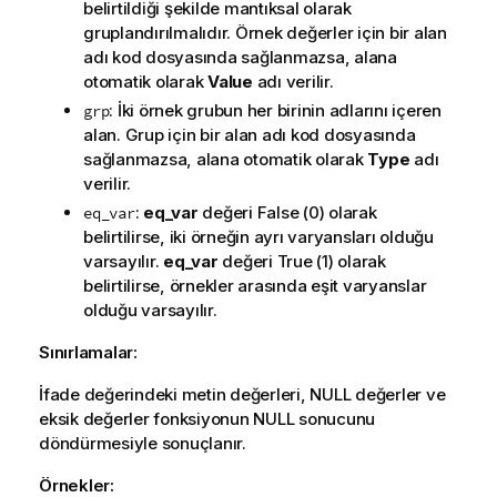
belirtildiği şekilde mantıksal olarak
gruplandırılmalıdır. Örnek değerler için bir alan
adı kod dosyasında sağlanmazsa, alana
otomatik olarak
Value
adı verilir.
: İki örnek grubun her birinin adlarını içeren
grp
alan. Grup için bir alan adı kod dosyasında
sağlanmazsa, alana otomatik olarak
Type
adı
verilir.
:
eq_var
değeri
False
(0) olarak
eq_var
belirtilirse, iki örneğin ayrı varyansları olduğu
varsayılır.
eq_var
değeri
True
(1) olarak
belirtilirse, örnekler arasında eşit varyanslar
olduğu varsayılır.
Sınırlamalar:
İfade değerindeki metin değerleri,
NULL
değerler ve
eksik değerler fonksiyonun
NULL
sonucunu
döndürmesiyle sonuçlanır.
Örnekler: