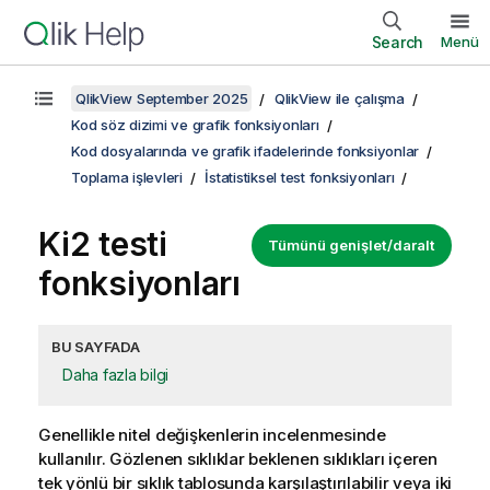
Search
Menü
QlikView September 2025
QlikView ile çalışma
Kod söz dizimi ve grafik fonksiyonları
Kod dosyalarında ve grafik ifadelerinde fonksiyonlar
Toplama işlevleri
İstatistiksel test fonksiyonları
Ki2 testi
Tümünü genişlet/daralt
fonksiyonları
BU SAYFADA
Daha fazla bilgi
Genellikle nitel değişkenlerin incelenmesinde
kullanılır. Gözlenen sıklıklar beklenen sıklıkları içeren
tek yönlü bir sıklık tablosunda karşılaştırılabilir veya iki