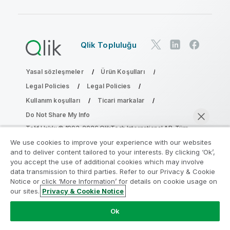
Qlik Topluluğu
Yasal sözleşmeler
Ürün Koşulları
Legal Policies
Legal Policies
Kullanım koşulları
Ticari markalar
Do Not Share My Info
Telif Hakkı © 1993-2026 QlikTech International AB. Tüm
hakları saklıdır.
We use cookies to improve your experience with our websites
and to deliver content tailored to your interests. By clicking ‘Ok’,
you accept the use of additional cookies which may involve
data transmission to third parties. Refer to our Privacy & Cookie
Analiz Modernleştirme Programına katılın
Notice or click ‘More Information’ for details on cookie usage on
our sites.
Privacy & Cookie Notice
Analiz Modernleştirme Programı ile değerli QlikView
Şimdi sohbet et
uygulamalarınızı ödün vermeden modernleştirin.
Bize
Ok
ulaşmak
ve daha fazla bilgi almak için buraya tıklayın:
ampquestions@qlik.com