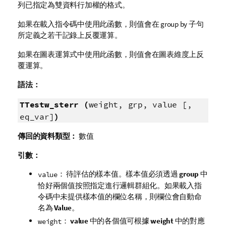
列已指定為雙資料行加權的格式。
如果在載入指令碼中使用此函數，則值會在 group by 子句
所定義之若干記錄上反覆運算。
如果在圖表運算式中使用此函數，則值會在圖表維度上反
覆運算。
語法：
TTestw_sterr (
weight, grp, value [,
eq_var]
)
傳回的資料類型：
數值
引數：
： 待評估的樣本值。樣本值必須透過
group
中
value
恰好兩個值按照指定進行邏輯群組化。如果載入指
令碼中未提供樣本值的欄位名稱，則欄位會自動命
名為
Value
。
：
value
中的各個值可根據
weight
中的對應
weight