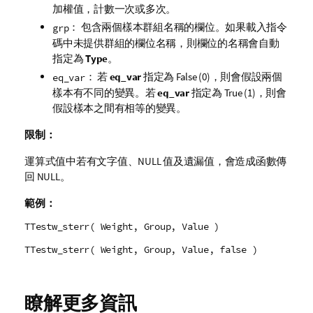
加權值，計數一次或多次。
： 包含兩個樣本群組名稱的欄位。如果載入指令
grp
碼中未提供群組的欄位名稱，則欄位的名稱會自動
指定為
Type
。
： 若
eq_var
指定為
False
(0)，則會假設兩個
eq_var
樣本有不同的變異。若
eq_var
指定為
True
(1)，則會
假設樣本之間有相等的變異。
限制：
運算式值中若有文字值、
NULL
值及遺漏值，會造成函數傳
回
NULL
。
範例：
TTestw_sterr( Weight, Group, Value )
TTestw_sterr( Weight, Group, Value, false )
瞭解更多資訊