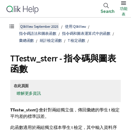
功能
Search
表
QlikView September 2025
使用 QlikView
指令碼語法和圖表函數
指令碼和圖表運算式中的函數
彙總函數
統計檢定函數
T 檢定函數
TTestw_sterr
- 指令碼與圖表
函數
在此頁面
瞭解更多資訊
TTestw_sterr()
會針對兩組獨立值，傳回彙總的學生 t 檢定
平均差的標準誤差。
此函數適用於兩組獨立樣本學生 t 檢定，其中輸入資料序