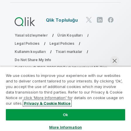
Qlik Topluluğu
Yasal sözleşmeler
Ürün Koşulları
Legal Policies
Legal Policies
Kullanım koşulları
Ticari markalar
Do Not Share My Info
Telif Hakkı © 1993-2026 QlikTech International AB. Tüm
hakları saklıdır.
We use cookies to improve your experience with our websites
and to deliver content tailored to your interests. By clicking ‘Ok’,
you accept the use of additional cookies which may involve
data transmission to third parties. Refer to our Privacy & Cookie
Analiz Modernleştirme Programına katılın
Notice or click ‘More Information’ for details on cookie usage on
our sites.
Privacy & Cookie Notice
Analiz Modernleştirme Programı ile değerli QlikView
Şimdi sohbet et
uygulamalarınızı ödün vermeden modernleştirin.
Bize
Ok
ulaşmak
ve daha fazla bilgi almak için buraya tıklayın:
ampquestions@qlik.com
More Information