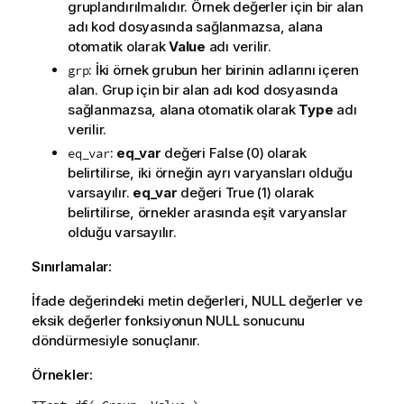
gruplandırılmalıdır. Örnek değerler için bir alan
adı kod dosyasında sağlanmazsa, alana
otomatik olarak
Value
adı verilir.
: İki örnek grubun her birinin adlarını içeren
grp
alan. Grup için bir alan adı kod dosyasında
sağlanmazsa, alana otomatik olarak
Type
adı
verilir.
:
eq_var
değeri
False
(0) olarak
eq_var
belirtilirse, iki örneğin ayrı varyansları olduğu
varsayılır.
eq_var
değeri
True
(1) olarak
belirtilirse, örnekler arasında eşit varyanslar
olduğu varsayılır.
Sınırlamalar:
İfade değerindeki metin değerleri,
NULL
değerler ve
eksik değerler fonksiyonun
NULL
sonucunu
döndürmesiyle sonuçlanır.
Örnekler: