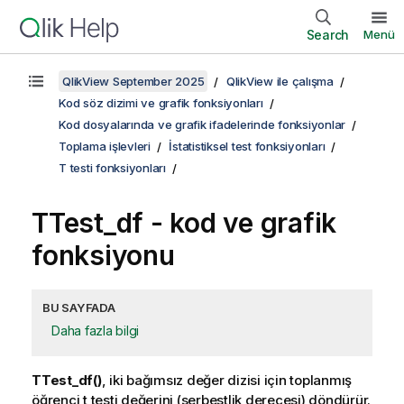
Search
Menü
QlikView September 2025
QlikView ile çalışma
Kod söz dizimi ve grafik fonksiyonları
Kod dosyalarında ve grafik ifadelerinde fonksiyonlar
Toplama işlevleri
İstatistiksel test fonksiyonları
T testi fonksiyonları
TTest_df
- kod ve grafik
fonksiyonu
BU SAYFADA
Daha fazla bilgi
TTest_df()
, iki bağımsız değer dizisi için toplanmış
öğrenci t testi değerini (serbestlik derecesi) döndürür.