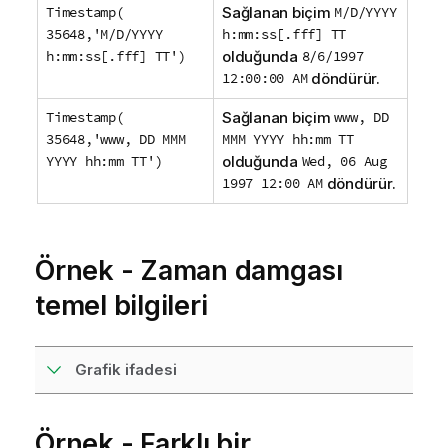
Timestamp(
Sağlanan biçim
M/D/YYYY
35648,'M/D/YYYY
h:mm:ss[.fff] TT
h:mm:ss[.fff] TT')
olduğunda
8/6/1997
12:00:00 AM
döndürür.
Timestamp(
Sağlanan biçim
www, DD
35648,'www, DD MMM
MMM YYYY hh:mm TT
YYYY hh:mm TT')
olduğunda
Wed, 06 Aug
1997 12:00 AM
döndürür.
Örnek - Zaman damgası
temel bilgileri
Grafik ifadesi
Örnek - Farklı bir