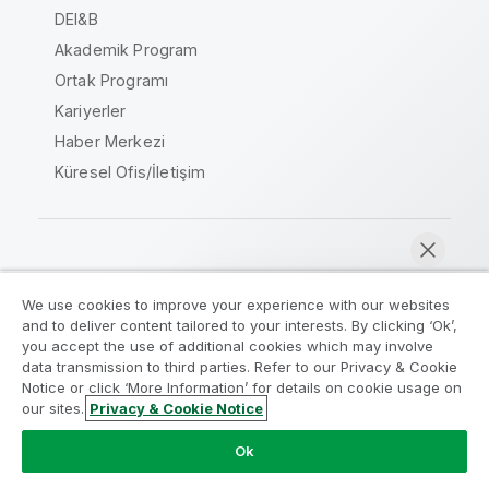
DEI&B
Akademik Program
Ortak Programı
Kariyerler
Haber Merkezi
Küresel Ofis/İletişim
Qlik Topluluğu
We use cookies to improve your experience with our websites
and to deliver content tailored to your interests. By clicking ‘Ok’,
Yasal sözleşmeler
Ürün Koşulları
you accept the use of additional cookies which may involve
data transmission to third parties. Refer to our Privacy & Cookie
Legal Policies
Legal Policies
Notice or click ‘More Information’ for details on cookie usage on
Kullanım koşulları
Ticari markalar
our sites.
Privacy & Cookie Notice
Şimdi sohbet et
Do Not Share My Info
Ok
Telif Hakkı © 1993-2026 QlikTech International AB. Tüm
hakları saklıdır.