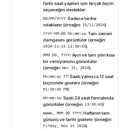
farklı saat yapıları için birçok biçim
seçeneğini destekler:
DD/MM/YYYY
: Sadece tarihe
odaklanır (örneğin:
15/11/2024
).
YYYY-MM-DD hh:mm:ss
: ​Tam zaman
damgasını görüntüler (örneğin:
2024-11-15 13:30:45
).
​MMM DD, YYYY
: ​Ayın ve tam yılın kısa
bir versiyonunu görüntüler
(örneğin:
Nov 15, 2024
).
hh:mm:ss TT
: ​Saati yalnızca 12 saat
biçiminde gösterir (örneğin:
01:30:45 PM
)
​HH:mm:ss
: ​Saati 24 saat formatında
görüntüler (örneğin:
13:30:45
)
​wwww, MMM DD YYYY
: ​Haftanın tam
gününü ve tarihi gösterir (örneğin:
Friday, Nov 15 2024
)