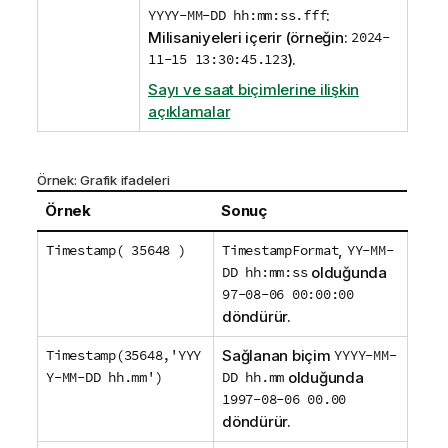
​YYYY-MM-DD hh:mm:ss.fff
: ​
Milisaniyeleri içerir (örneğin:
2024-
11-15 13:30:45.123
​).
Sayı ve saat biçimlerine ilişkin
açıklamalar
Örnek: Grafik ifadeleri
Örnek
Sonuç
Timestamp( 35648 )
TimestampFormat
,
YY-MM-
DD hh:mm:ss
olduğunda
97-08-06 00:00:00
döndürür.
Timestamp(35648,'YYY
Sağlanan biçim
YYYY-MM-
Y-MM-DD hh.mm')
DD hh.mm
olduğunda
1997-08-06 00.00
döndürür.