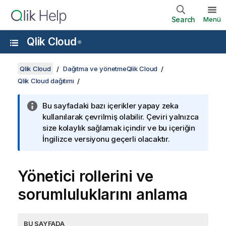
Search
Menü
Qlik Cloud
®
Qlik Cloud
Dağıtma ve yönetmeQlik Cloud
Qlik Cloud dağıtımı
Bu sayfadaki bazı içerikler yapay zeka
kullanılarak çevrilmiş olabilir. Çeviri yalnızca
size kolaylık sağlamak içindir ve bu içeriğin
İngilizce versiyonu geçerli olacaktır.
Yönetici rollerini ve
sorumluluklarını anlama
BU SAYFADA