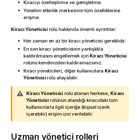
Kiracıyı özelleştirme ve genişletme.
Yönetim
etkinlik merkezinin tüm özelliklerine
erişme.
Kiracı Yöneticisi
rolü hakkında önemli ayrıntılar:
Her zaman en az bir kiracı yöneticisi gereklidir.
En son kiracı yöneticisinin yanlışlıkla
kaldırılmasını engellemek için
Kiracı Yöneticisi
rolünü kendinizden kaldıramazsınız.
Kiracı yöneticileri, diğer kullanıcılara
Kiracı
Yöneticisi
rolü atayabilir.
U
Kiracı Yöneticisi
rolü atanan herkese,
Kiracı
y
Yöneticisi
rolünün atandığı kiracıdaki tüm
a
kullanıcılarla ilgili içeriğe (kişisel içerik
r
içerebilir) erişim izni verilebilir.
ı
n
Uzman yönetici rolleri
o