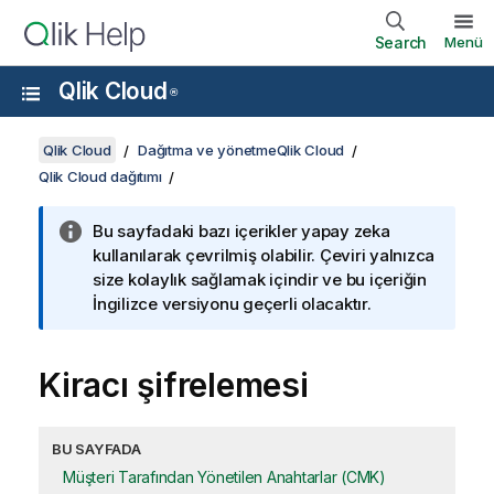
Search
Menü
Qlik Cloud
®
Qlik Cloud
Dağıtma ve yönetmeQlik Cloud
Qlik Cloud dağıtımı
Bu sayfadaki bazı içerikler yapay zeka
kullanılarak çevrilmiş olabilir. Çeviri yalnızca
size kolaylık sağlamak içindir ve bu içeriğin
İngilizce versiyonu geçerli olacaktır.
Kiracı şifrelemesi
BU SAYFADA
Müşteri Tarafından Yönetilen Anahtarlar (CMK)