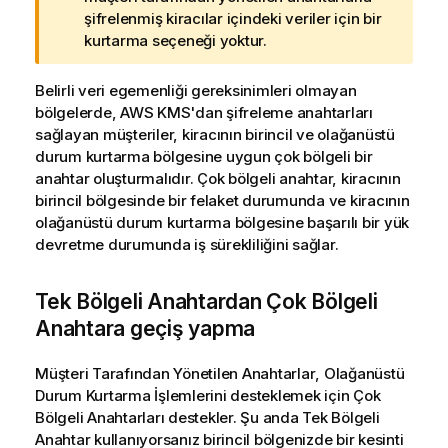
r
şifrelenmiş kiracılar içindeki veriler için bir
ı
kurtarma seçeneği yoktur.
n
o
Belirli veri egemenliği gereksinimleri olmayan
t
bölgelerde,
AWS KMS
'dan şifreleme anahtarları
u
sağlayan müşteriler, kiracının birincil ve olağanüstü
durum kurtarma bölgesine uygun çok bölgeli bir
anahtar oluşturmalıdır. Çok bölgeli anahtar, kiracının
birincil bölgesinde bir felaket durumunda ve kiracının
olağanüstü durum kurtarma bölgesine başarılı bir yük
devretme durumunda iş sürekliliğini sağlar.
Tek Bölgeli Anahtardan Çok Bölgeli
Anahtara geçiş yapma
Müşteri Tarafından Yönetilen Anahtarlar
, Olağanüstü
Durum Kurtarma İşlemlerini desteklemek için Çok
Bölgeli Anahtarları destekler. Şu anda Tek Bölgeli
Anahtar kullanıyorsanız birincil bölgenizde bir kesinti