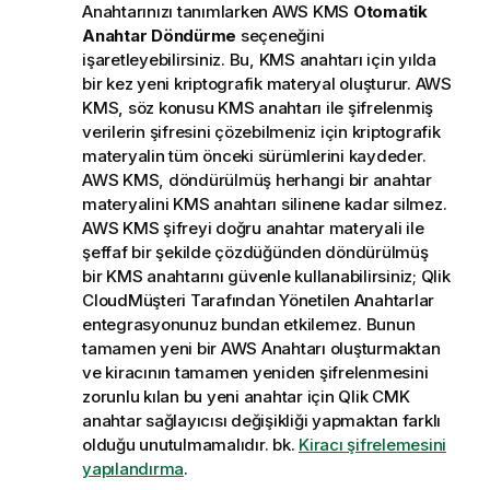
Anahtarınızı tanımlarken
AWS KMS
Otomatik
Anahtar Döndürme
seçeneğini
işaretleyebilirsiniz. Bu,
KMS
anahtarı için yılda
bir kez yeni kriptografik materyal oluşturur.
AWS
KMS
, söz konusu
KMS
anahtarı ile şifrelenmiş
verilerin şifresini çözebilmeniz için kriptografik
materyalin tüm önceki sürümlerini kaydeder.
AWS KMS
, döndürülmüş herhangi bir anahtar
materyalini
KMS
anahtarı silinene kadar silmez.
AWS KMS
şifreyi doğru anahtar materyali ile
şeffaf bir şekilde çözdüğünden döndürülmüş
bir
KMS
anahtarını güvenle kullanabilirsiniz;
Qlik
Cloud
Müşteri Tarafından Yönetilen Anahtarlar
entegrasyonunuz bundan etkilemez. Bunun
tamamen yeni bir AWS Anahtarı oluşturmaktan
ve kiracının tamamen yeniden şifrelenmesini
zorunlu kılan bu yeni anahtar için Qlik CMK
anahtar sağlayıcısı değişikliği yapmaktan farklı
olduğu unutulmamalıdır. bk.
Kiracı şifrelemesini
yapılandırma
.