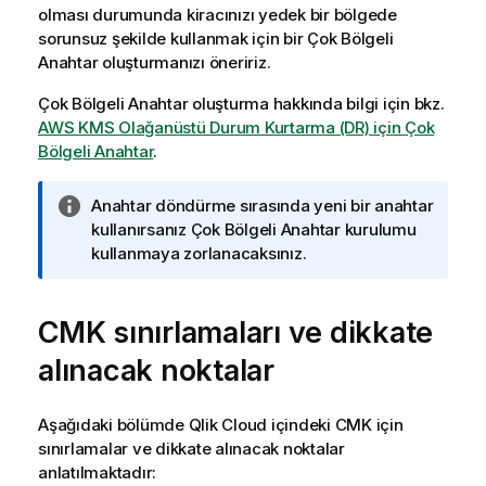
olması durumunda kiracınızı yedek bir bölgede
sorunsuz şekilde kullanmak için bir Çok Bölgeli
Anahtar oluşturmanızı öneririz.
Çok Bölgeli Anahtar oluşturma hakkında bilgi için bkz.
AWS KMS Olağanüstü Durum Kurtarma (DR) için Çok
Bölgeli Anahtar
.
B
Anahtar döndürme sırasında yeni bir anahtar
i
kullanırsanız Çok Bölgeli Anahtar kurulumu
l
kullanmaya zorlanacaksınız.
g
i
CMK
n
sınırlamaları ve dikkate
o
alınacak noktalar
t
u
Aşağıdaki bölümde
Qlik Cloud
içindeki
CMK
için
sınırlamalar ve dikkate alınacak noktalar
anlatılmaktadır: