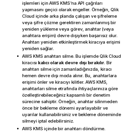
işlemleri için
AWS KMS
'na API çağrıları
yapmasını geçici olarak engeller. Örneğin,
Qlik
Cloud
içinde arka planda çalışan ve şifreleme
veya şifre çözme gerektiren zamanlanmış bir
yeniden yükleme veya görev, anahtar (veya
anahtara erişim) devre dışıyken başarısız olur.
Anahtarı yeniden etkinleştirmek kiracıya erişimi
yeniden sağlar.
AWS KMS
anahtarı silme. Bu işlemde
Qlik Cloud
kiracısı
kalıcı olarak devre dışı bırakılır
. Bir
anahtarı silme için zamanladığınızda, kiracı
hemen devre dışı moda alınır. Bu, anahtarlara
erişimi önler ve kiracıyı kilitler.
AWS KMS
,
anahtarları silme etrafında ihtiyaçlarınıza göre
özelleştirebileceğiniz kapsamlı bir denetim
sürecine sahiptir. Örneğin, anahtar silinmeden
önce bir bekleme dönemi ayarlayabilir ve
uyarılar kullanabilirsiniz ve bekleme döneminde
silmeyi iptal edebilirsiniz.
AWS KMS
içinde bir anahtarı döndürme.