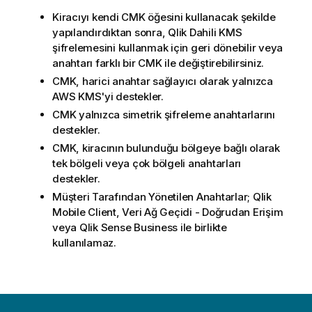
Kiracıyı kendi
CMK
öğesini kullanacak şekilde
yapılandırdıktan sonra,
Qlik Dahili KMS
şifrelemesini kullanmak için geri dönebilir veya
anahtarı farklı bir
CMK
ile değiştirebilirsiniz.
CMK
, harici anahtar sağlayıcı olarak yalnızca
AWS KMS
'yi destekler.
CMK
yalnızca simetrik şifreleme anahtarlarını
destekler.
CMK
, kiracının bulunduğu bölgeye bağlı olarak
tek bölgeli veya çok bölgeli anahtarları
destekler.
Müşteri Tarafından Yönetilen Anahtarlar
;
Qlik
Mobile Client
,
Veri Ağ Geçidi - Doğrudan Erişim
veya
Qlik Sense Business
ile birlikte
kullanılamaz.