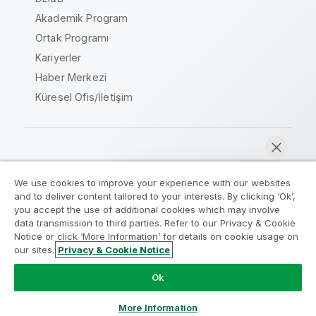
Akademik Program
Ortak Programı
Kariyerler
Haber Merkezi
Küresel Ofis/İletişim
Qlik Topluluğu
We use cookies to improve your experience with our websites
and to deliver content tailored to your interests. By clicking ‘Ok’,
Yasal sözleşmeler
Ürün Koşulları
you accept the use of additional cookies which may involve
data transmission to third parties. Refer to our Privacy & Cookie
Legal Policies
Legal Policies
Notice or click ‘More Information’ for details on cookie usage on
Kullanım koşulları
Ticari markalar
our sites.
Privacy & Cookie Notice
Şimdi sohbet et
Do Not Share My Info
Ok
Telif Hakkı © 1993-2026 QlikTech International AB. Tüm
hakları saklıdır.
More Information