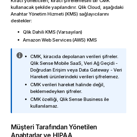
Kiracı yöneticileri, kiracı şifrelemesini bir
CMK
kullanacak şekilde yapılandırır.
Qlik Cloud
, aşağıdaki
Anahtar Yönetim Hizmeti (KMS) sağlayıcılarını
destekler:
Qlik Dahili KMS
(Varsayılan)
Amazon Web Services
(
AWS
)
KMS
B
CMK
, kiracıda depolanan verileri şifreler.
i
Qlik Sense Mobile SaaS
,
Veri Ağ Geçidi -
l
Doğrudan Erişim
veya
Data Gateway - Veri
g
Hareketi
ürünlerindeki verileri şifrelemez.
i
CMK
verileri hareket halinde değil,
n
beklemedeyken şifreler.
o
CMK
özelliği,
Qlik Sense Business
ile
t
kullanılamaz.
u
Müşteri Tarafından Yönetilen
Anahtarlar
ve
HIPAA