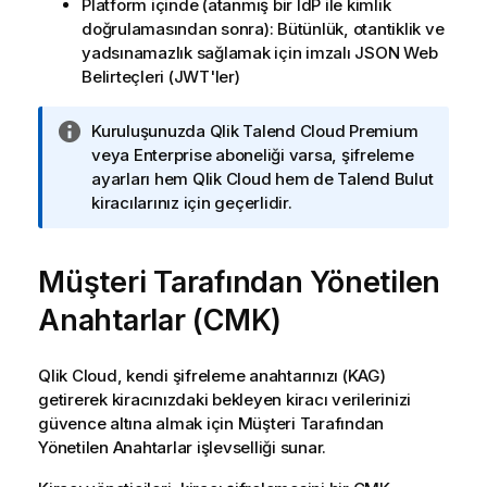
Platform içinde (atanmış bir IdP ile kimlik
doğrulamasından sonra): Bütünlük, otantiklik ve
yadsınamazlık sağlamak için imzalı JSON Web
Belirteçleri (JWT'ler)
B
Kuruluşunuzda
Qlik Talend Cloud
Premium
i
veya Enterprise aboneliği varsa, şifreleme
l
ayarları hem
Qlik Cloud
hem de
Talend Bulut
g
kiracılarınız için geçerlidir.
i
n
Müşteri Tarafından Yönetilen
o
t
Anahtarlar
(
CMK
)
u
Qlik Cloud
, kendi şifreleme anahtarınızı (
KAG
)
getirerek kiracınızdaki bekleyen kiracı verilerinizi
güvence altına almak için
Müşteri Tarafından
Yönetilen Anahtarlar
işlevselliği sunar.