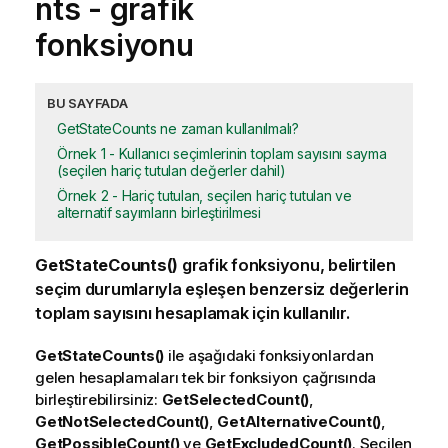
nts
- grafik
fonksiyonu
BU SAYFADA
GetStateCounts ne zaman kullanılmalı?
Örnek 1 - Kullanıcı seçimlerinin toplam sayısını sayma
(seçilen hariç tutulan değerler dahil)
Örnek 2 - Hariç tutulan, seçilen hariç tutulan ve
alternatif sayımların birleştirilmesi
GetStateCounts()
grafik fonksiyonu, belirtilen
seçim
durumlarıyla eşleşen benzersiz değerlerin
toplam sayısını hesaplamak için kullanılır.
GetStateCounts()
ile aşağıdaki fonksiyonlardan
gelen hesaplamaları tek bir fonksiyon çağrısında
birleştirebilirsiniz:
GetSelectedCount()
,
GetNotSelectedCount()
,
GetAlternativeCount()
,
GetPossibleCount()
ve
GetExcludedCount()
. Seçilen