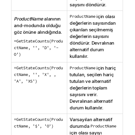
saysını döndürür.
ProductName
için olası
ProductName
alanının
değerlerin sayısından
and-modunda olduğu
çıkarılan seçilmemiş
göz önüne alındığında.
değerlerin sayısını
=GetStateCounts(Produ
döndürür. Devralınan
ctName, '', 'D', '-
alternatif durum
O')
kullanılır.
=GetStateCounts(Produ
ProductName
için hariç
ctName, '', 'X', ,
tutulan, seçilen hariç
'A', 'XS')
tutulan ve alternatif
değerlerin toplam
sayısını verir.
Devralınan alternatif
durum kullanılır.
=GetStateCounts(Produ
Varsayılan alternatif
ctName, '$', 'O')
durumda
ProductName
için olası sayıyı