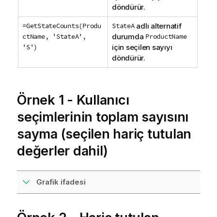
döndürür.
=GetStateCounts(Produ
StateA
adlı alternatif
ctName, 'StateA',
durumda
ProductName
'S')
için seçilen sayıyı
döndürür.
Örnek 1 - Kullanıcı
seçimlerinin toplam sayısını
sayma (seçilen hariç tutulan
değerler dahil)
Grafik ifadesi