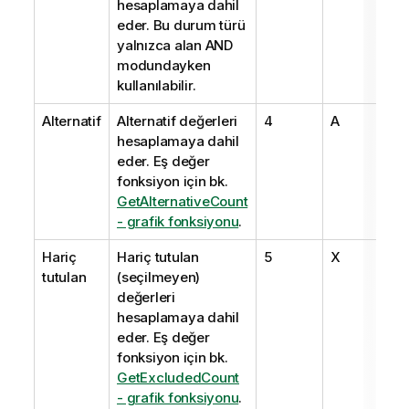
hesaplamaya dahil
eder. Bu durum türü
yalnızca alan AND
modundayken
kullanılabilir.
Alternatif
Alternatif değerleri
4
A
hesaplamaya dahil
eder. Eş değer
fonksiyon için bk.
GetAlternativeCount
- grafik fonksiyonu
.
Hariç
Hariç tutulan
5
X
tutulan
(seçilmeyen)
değerleri
hesaplamaya dahil
eder. Eş değer
fonksiyon için bk.
GetExcludedCount
- grafik fonksiyonu
.