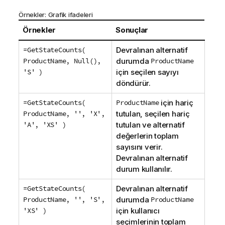
Örnekler: Grafik ifadeleri
Örnekler
Sonuçlar
=GetStateCounts(
Devralınan alternatif
ProductName, Null(),
durumda
ProductName
'S' )
için seçilen sayıyı
döndürür.
=GetStateCounts(
ProductName
için hariç
ProductName, '', 'X',
tutulan, seçilen hariç
'A', 'XS' )
tutulan ve alternatif
değerlerin toplam
sayısını verir.
Devralınan alternatif
durum kullanılır.
=GetStateCounts(
Devralınan alternatif
ProductName, '', 'S',
durumda
ProductName
'XS' )
için kullanıcı
seçimlerinin toplam