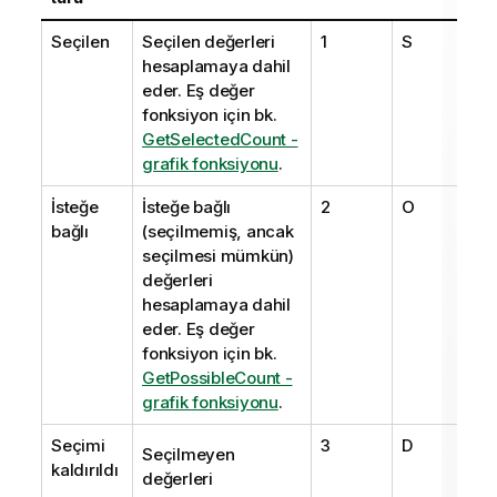
Seçilen
Seçilen değerleri
1
S
hesaplamaya dahil
eder. Eş değer
fonksiyon için bk.
GetSelectedCount -
grafik fonksiyonu
.
İsteğe
İsteğe bağlı
2
O
bağlı
(seçilmemiş, ancak
seçilmesi mümkün)
değerleri
hesaplamaya dahil
eder. Eş değer
fonksiyon için bk.
GetPossibleCount -
grafik fonksiyonu
.
Seçimi
3
D
Seçilmeyen
kaldırıldı
değerleri