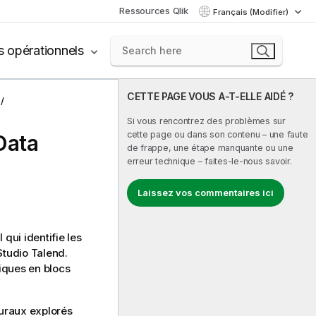
Ressources Qlik
Français (Modifier)
s opérationnels
CETTE PAGE VOUS A-T-ELLE AIDÉ ?
Si vous rencontrez des problèmes sur
cette page ou dans son contenu – une faute
Data
de frappe, une étape manquante ou une
erreur technique – faites-le-nous savoir.
Laissez vos commentaires ici
qui identifie les
Studio Talend
.
fiques en blocs
turaux explorés