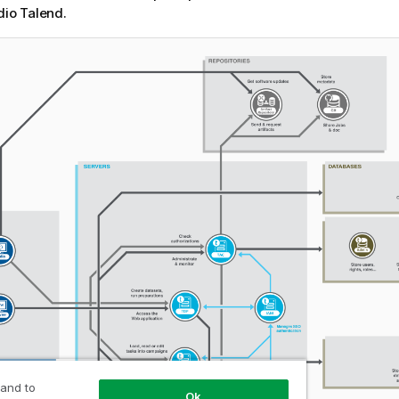
dio Talend
.
 and to
Ok