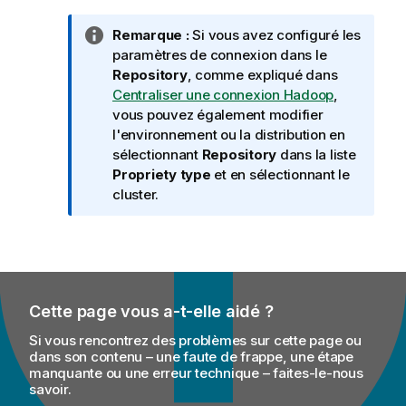
N
Remarque :
Si vous avez configuré les
o
paramètres de connexion dans le
t
Repository
, comme expliqué dans
e
Centraliser une connexion Hadoop
,
I
vous pouvez également modifier
n
l'environnement ou la distribution en
f
sélectionnant
Repository
dans la liste
o
Propriety type
et en sélectionnant le
r
cluster.
m
a
t
i
o
Cette page vous a-t-elle aidé ?
n
s
Si vous rencontrez des problèmes sur cette page ou
dans son contenu – une faute de frappe, une étape
manquante ou une erreur technique – faites-le-nous
savoir.