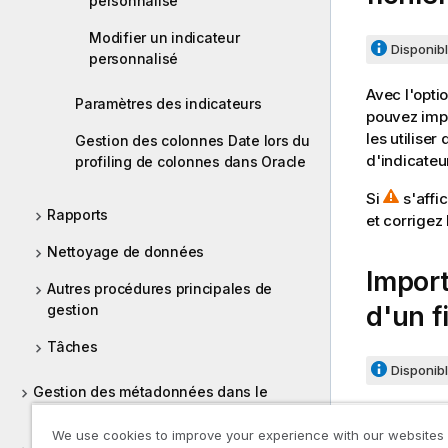
personnalisé
Modifier un indicateur
Disponibl
personnalisé
Avec l'opti
Paramètres des indicateurs
pouvez impo
les utilise
Gestion des colonnes Date lors du
d'indicateu
profiling de colonnes dans Oracle
Si
s'affi
Rapports
et corrigez
Nettoyage de données
Import
Autres procédures principales de
d'un f
gestion
Tâches
Disponibl
Gestion des métadonnées dans le
Studio Talend
Vous pouvez
We use cookies to improve your experience with our websites
dans vos a