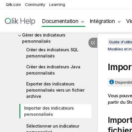
Qlik.com
Indicateurs
Community
Learning
Types d'indicateurs
Documentation
Intégration
Vi
Gérer les indicateurs système
Gérer des indicateurs
personnalisés
Guide d'utili
Modèles et in
Créer des indicateurs SQL
personnalisés
Impor
Créer des indicateurs Java
personnalisés
Disponibl
Exporter des indicateurs
personnalisés vers un fichier
Vous pouvez
archive
partir du
St
Importer des indicateurs
personnalisés
Import
Sélectionner un indicateur
fichie