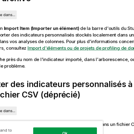
e dans...
on
Import Item (Importer un élément)
de la barre d'outils du
St
rter des indicateurs personnalisés stockés localement dans un 
r dans vos analyses de colonnes. Pour plus d'informations concer
rs, consultez
Import d'éléments ou de projets de profiling de d
che près du nom de l'indicateur importé, dans l'arborescence, ou
 le problème.
er des indicateurs personnalisés à 
ichier CSV (déprécié)
e dans...
 importer des indicateurs stockés localement dans un fichier CS
 and to
nalyses de colonnes.
Ok