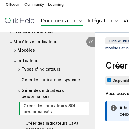
Qlik.com
Community
Learning
Analyses de colonne(s)
Documentation
Intégration
Vi
Analyses de corrélation
Profiling de Big Data
Guide d'utili
Modèles et indicateurs
Modèles et in
Modèles
Indicateurs
Créer
Types d'indicateurs
Gérer les indicateurs système
Disponibl
Gérer des indicateurs
Vous pouvez
personnalisés
Créer des indicateurs SQL
N
A fai
personnalisés
o
ceux
t
Créer des indicateurs Java
e