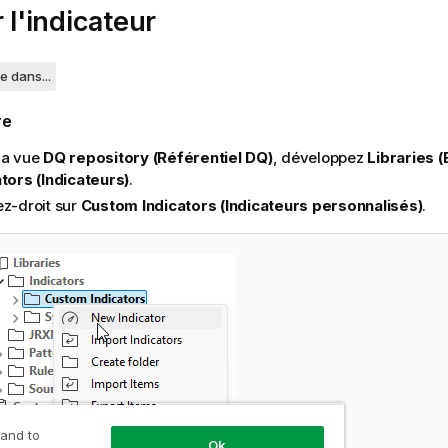
r l'indicateur
e dans...
re
la vue
DQ repository (Référentiel DQ)
, développez
Libraries (
ators (Indicateurs)
.
ez-droit sur
Custom Indicators (Indicateurs personnalisés)
.
 and to
Ok