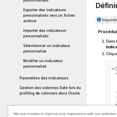
personnalisés
Défini
I
n
Exporter des indicateurs
f
personnalisés vers un fichier
Disponibl
archive
o
r
Importer des indicateurs
Procédu
m
personnalisés
a
Dans 
t
Sélectionner un indicateur
Indic
i
personnalisé
Cliqu
o
Modifier un indicateur
n
personnalisé
s
Paramètres des indicateurs
Gestion des colonnes Date lors du
profiling de colonnes dans Oracle
Rapports
We use cookies to improve your experience with our websites
Nettoyage de données