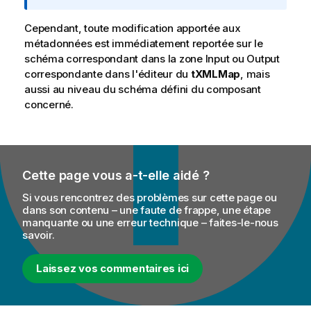
n
f
s
o
Cependant, toute modification apportée aux
r
métadonnées est immédiatement reportée sur le
m
schéma correspondant dans la zone Input ou Output
a
correspondante dans l'éditeur du
tXMLMap
, mais
t
aussi au niveau du schéma défini du composant
i
concerné.
o
n
s
Cette page vous a-t-elle aidé ?
Si vous rencontrez des problèmes sur cette page ou
dans son contenu – une faute de frappe, une étape
manquante ou une erreur technique – faites-le-nous
savoir.
Laissez vos commentaires ici