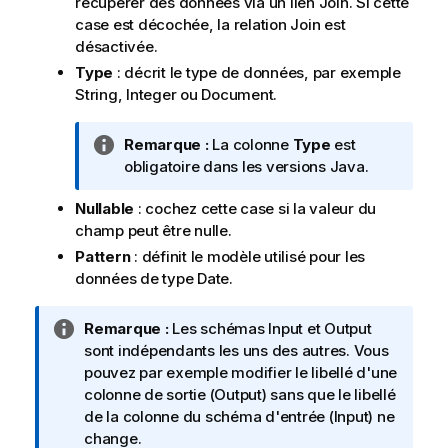
récupérer des données via un lien Join. Si cette
case est décochée, la relation Join est
désactivée.
Type
: décrit le type de données, par exemple
String, Integer ou Document.
N
Remarque :
La colonne
Type
est
o
obligatoire dans les versions Java.
t
Nullable
: cochez cette case si la valeur du
e
champ peut être nulle.
I
n
Pattern
: définit le modèle utilisé pour les
f
données de type Date.
o
r
N
Remarque :
Les schémas Input et Output
m
o
sont indépendants les uns des autres. Vous
a
t
pouvez par exemple modifier le libellé d'une
t
e
colonne de sortie (Output) sans que le libellé
i
I
de la colonne du schéma d'entrée (Input) ne
o
n
change.