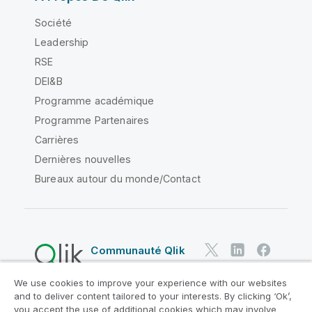
Société
Leadership
RSE
DEI&B
Programme académique
Programme Partenaires
Carrières
Dernières nouvelles
Bureaux autour du monde/Contact
Communauté Qlik
We use cookies to improve your experience with our websites
Contrats juridiques
and to deliver content tailored to your interests. By clicking ‘Ok’,
Conditions d'utilisation des produits
you accept the use of additional cookies which may involve