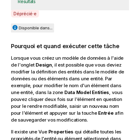
Résultats
A
Déprécié·e
v
a
Disponible dans...
i
l
Pourquoi et quand exécuter cette tâche
a
b
Lorsque vous créez un modèle de données à l'aide
i
de l'onglet
Design
, il est possible que vous deviez
l
modifier la définition des entités dans le modèle de
i
données ou des éléments dans une entité. Par
t
exemple, pour modifier le nom d'un élément dans
y
une entité, dans la zone
Data Model Entities
, vous
-
pouvez cliquer deux fois sur l'élément en question
n
pour le rendre modifiable, saisir un nouveau nom
o
pour l'élément et appuyer sur la touche
Entrée
afin
t
de sauvegarder vos modifications.
e
Il existe une Vue
Properties
qui détaille toutes les
propriétés de l'entité ou élément sélectionné dans