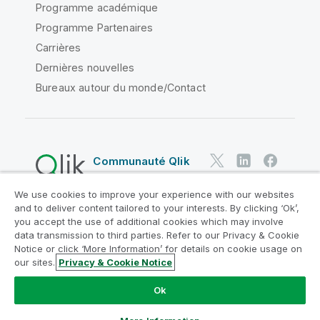
Programme académique
Programme Partenaires
Carrières
Dernières nouvelles
Bureaux autour du monde/Contact
Communauté Qlik
We use cookies to improve your experience with our websites
Contrats juridiques
and to deliver content tailored to your interests. By clicking ‘Ok’,
Conditions d'utilisation des produits
you accept the use of additional cookies which may involve
data transmission to third parties. Refer to our Privacy & Cookie
Legal Policies
Conditions légales
Notice or click ‘More Information’ for details on cookie usage on
Conditions d'utilisation
Marques
our sites.
Privacy & Cookie Notice
Do Not Share My Info
Ok
Copyright © 1993-2026 QlikTech International AB. Tous
droits réservés.