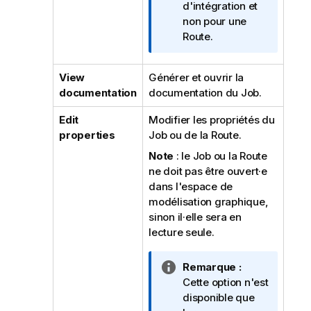
I
d'intégration et
n
non pour une
f
Route.
o
r
View
Générer et ouvrir la
m
documentation
documentation du Job.
a
t
Edit
Modifier les propriétés du
i
properties
Job ou de la Route.
o
Note
: le Job ou la Route
n
ne doit pas être ouvert·e
s
dans l'espace de
modélisation graphique,
sinon il·elle sera en
lecture seule.
N
Remarque :
o
Cette option n'est
t
disponible que