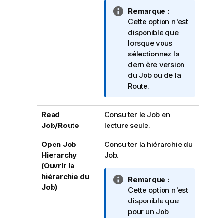
N
Remarque :
o
Cette option n'est
t
disponible que
e
lorsque vous
I
sélectionnez la
n
dernière version
f
du Job ou de la
o
Route.
r
m
Read
Consulter le Job en
a
Job/Route
lecture seule.
t
i
Open Job
Consulter la hiérarchie du
o
Hierarchy
Job.
n
(Ouvrir la
s
hiérarchie du
N
Remarque :
Job)
o
Cette option n'est
t
disponible que
e
pour un Job