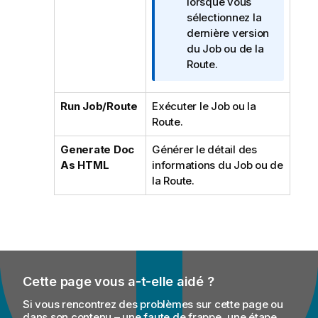
e
lorsque vous
I
sélectionnez la
n
dernière version
f
du Job ou de la
o
Route.
r
m
Run Job/Route
Exécuter le Job ou la
a
Route.
t
i
Generate Doc
Générer le détail des
o
As HTML
informations du Job ou de
n
la Route.
s
Cette page vous a-t-elle aidé ?
Si vous rencontrez des problèmes sur cette page ou
dans son contenu – une faute de frappe, une étape