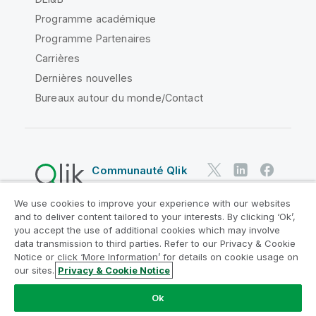
Programme académique
Programme Partenaires
Carrières
Dernières nouvelles
Bureaux autour du monde/Contact
Communauté Qlik
We use cookies to improve your experience with our websites
Contrats juridiques
and to deliver content tailored to your interests. By clicking ‘Ok’,
Conditions d'utilisation des produits
you accept the use of additional cookies which may involve
data transmission to third parties. Refer to our Privacy & Cookie
Legal Policies
Conditions légales
Notice or click ‘More Information’ for details on cookie usage on
Conditions d'utilisation
Marques
our sites.
Privacy & Cookie Notice
Do Not Share My Info
Ok
Copyright © 1993-2026 QlikTech International AB. Tous