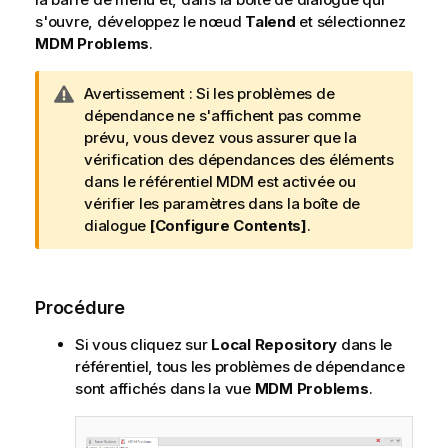
s'ouvre, développez le nœud
Talend
et sélectionnez
MDM Problems
.
N
Avertissement :
Si les problèmes de
o
dépendance ne s'affichent pas comme
t
prévu, vous devez vous assurer que la
e
vérification des dépendances des éléments
I
dans le référentiel MDM est activée ou
n
vérifier les paramètres dans la boîte de
f
dialogue
[Configure Contents]
.
o
r
m
Procédure
a
t
Si vous cliquez sur
Local Repository
dans le
i
référentiel, tous les problèmes de dépendance
o
sont affichés dans la vue
MDM Problems
.
n
s