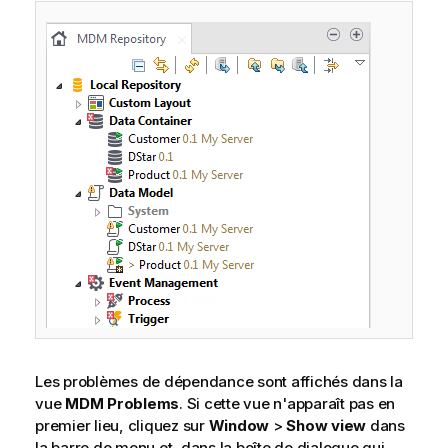
e
I
n
f
o
r
m
a
t
i
o
n
s
Les problèmes de dépendance sont affichés dans la
vue
MDM Problems
. Si cette vue n'apparaît pas en
premier lieu, cliquez sur
Window
>
Show view
dans
la barre de menu et, dans la boîte de dialogue qui