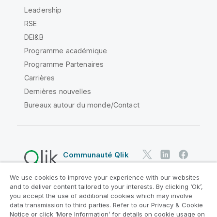
Leadership
RSE
DEI&B
Programme académique
Programme Partenaires
Carrières
Dernières nouvelles
Bureaux autour du monde/Contact
Communauté Qlik
We use cookies to improve your experience with our websites
Contrats juridiques
and to deliver content tailored to your interests. By clicking ‘Ok’,
Conditions d'utilisation des produits
you accept the use of additional cookies which may involve
data transmission to third parties. Refer to our Privacy & Cookie
Legal Policies
Conditions légales
Notice or click ‘More Information’ for details on cookie usage on