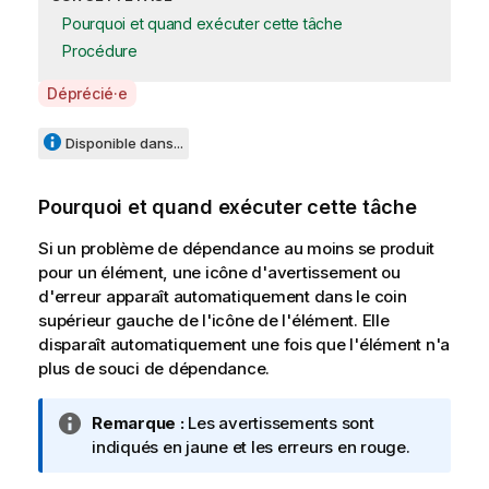
Pourquoi et quand exécuter cette tâche
Procédure
A
Déprécié·e
v
a
Disponible dans...
i
l
Pourquoi et quand exécuter cette tâche
a
b
Si un problème de dépendance au moins se produit
i
pour un élément, une icône d'avertissement ou
l
d'erreur apparaît automatiquement dans le coin
i
supérieur gauche de l'icône de l'élément. Elle
t
disparaît automatiquement une fois que l'élément n'a
y
plus de souci de dépendance.
-
n
N
Remarque :
Les avertissements sont
o
o
indiqués en jaune et les erreurs en rouge.
t
t
e