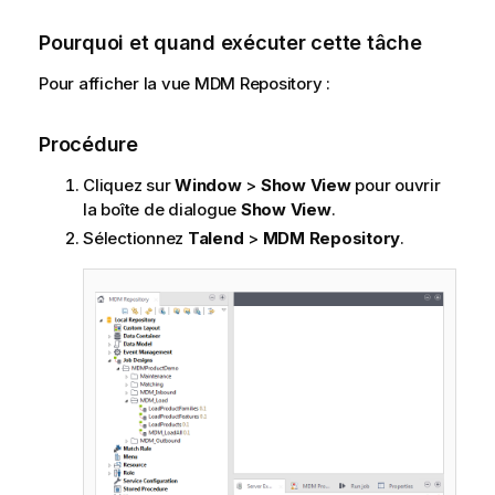
i
l
Pourquoi et quand exécuter cette tâche
a
b
Pour afficher la vue MDM Repository :
i
l
Procédure
i
t
Cliquez sur
Window
>
Show View
pour ouvrir
y
la boîte de dialogue
Show View
.
-
Sélectionnez
Talend
>
MDM Repository
.
n
o
t
e