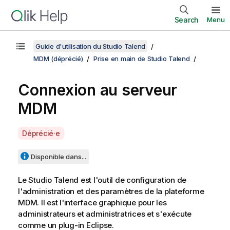
Search
Menu
Guide d'utilisation du Studio Talend
MDM (déprécié)
Prise en main de Studio Talend
Connexion au serveur
MDM
A
Déprécié·e
v
a
Disponible dans...
i
l
Le
Studio Talend
est l'outil de configuration de
a
l'administration et des paramètres de la plateforme
b
MDM. Il est l'interface graphique pour les
i
administrateurs et administratrices et s'exécute
l
comme un plug-in Eclipse.