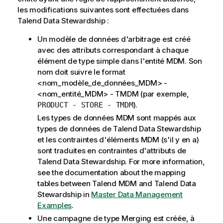
les modifications suivantes sont effectuées dans
Talend Data Stewardship
:
Un modèle de données d'arbitrage est créé
avec des attributs correspondant à chaque
élément de type simple dans l'entité MDM. Son
nom doit suivre le format
<nom_modèle_de_données_MDM> -
<nom_entité_MDM> - TMDM (par exemple,
).
PRODUCT - STORE - TMDM
Les types de données MDM sont mappés aux
types de données de
Talend Data Stewardship
et les contraintes d'éléments MDM (s'il y en a)
sont traduites en contraintes d'attributs de
Talend Data Stewardship
. For more information,
see the documentation about the mapping
tables between
Talend MDM
and
Talend Data
Stewardship
in
Master Data Management
Examples
.
Une campagne de type Merging est créée, à