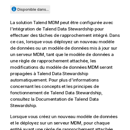
v
a
Disponible dans...
i
l
La solution
Talend MDM
peut être configurée avec
a
l'intégration de
Talend Data Stewardship
pour
b
effectuer des tâches de rapprochement intégré. Dans
i
ce cas, lorsque vous déployez un nouveau modèle
l
de données ou un modèle de données mis à jour sur
i
un serveur MDM, tant que le modèle de données a
t
une règle de rapprochement attachée, les
y
modifications du modèle de données MDM seront
-
propagées à
Talend Data Stewardship
n
automatiquement. Pour plus d'informations
o
concernant les concepts et les principes de
t
fonctionnement de
Talend Data Stewardship
,
e
consultez la Documentation de
Talend Data
Stewardship
.
Lorsque vous créez un nouveau modèle de données
et le déployez sur un serveur MDM, pour chaque
entité ayant une règle de rapprochement attachée,