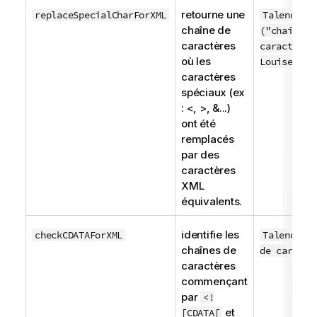
retourne une
replaceSpecialCharForXML
TalendStr
chaîne de
("chaîne d
caractères
caractères
où les
Louise")
caractères
spéciaux (ex
: <, >, &...)
ont été
remplacés
par des
caractères
XML
équivalents.
identifie les
checkCDATAForXML
TalendStr
chaînes de
de caractè
caractères
commençant
par
<!
et
[CDATA[