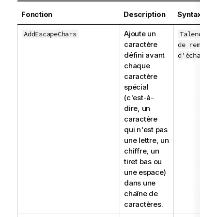
Fonction
Description
Syntax (Sy
Ajoute un
AddEscapeChars
TalendStr
caractère
de remplis
défini avant
d'échappem
chaque
caractère
spécial
(c'est-à-
dire, un
caractère
qui n'est pas
une lettre, un
chiffre, un
tiret bas ou
une espace)
dans une
chaîne de
caractères.