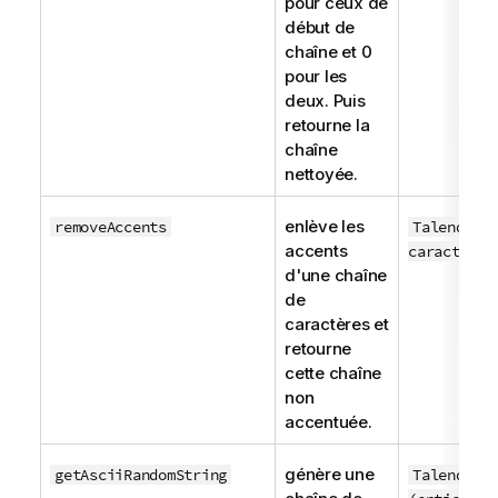
pour ceux de
début de
chaîne et 0
pour les
deux. Puis
retourne la
chaîne
nettoyée.
enlève les
removeAccents
TalendStr
accents
caractères
d'une chaîne
de
caractères et
retourne
cette chaîne
non
accentuée.
génère une
getAsciiRandomString
TalendStr