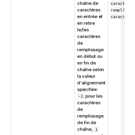
chaîne de
caractères
caractères
remplissag
en entrée et
caractère)
en retire
le/les
caractères
de
remplissage
en début ou
en fin de
chaîne selon
la valeur
d'alignement
spécifiée:
pour les
-1
caractères
de
remplissage
de fin de
chaîne,
1