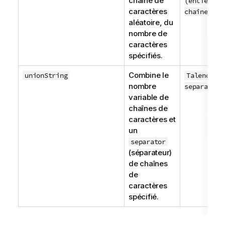
chaîne de
(entier in
caractères
chaîne)
aléatoire, du
nombre de
caractères
spécifiés.
Combine le
unionString
TalendStr
nombre
separator,
variable de
chaînes de
caractères et
un
separator
(séparateur)
de chaînes
de
caractères
spécifié.