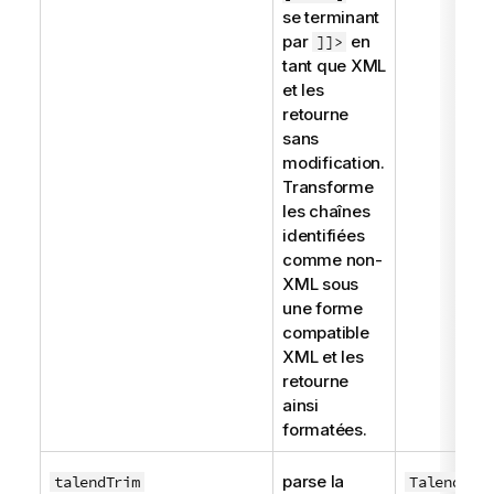
se terminant
par
en
]]>
tant que XML
et les
retourne
sans
modification.
Transforme
les chaînes
identifiées
comme non-
XML sous
une forme
compatible
XML et les
retourne
ainsi
formatées.
parse la
talendTrim
TalendStr