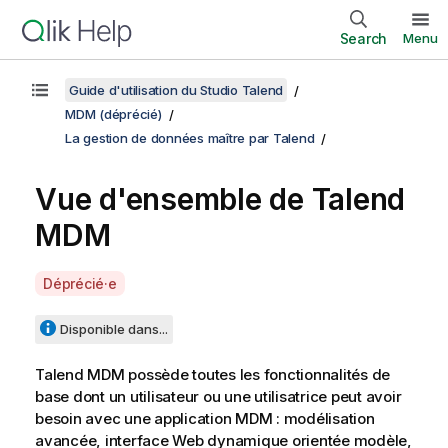
Search
Menu
Guide d'utilisation du Studio Talend
MDM (déprécié)
La gestion de données maître par Talend
Vue d'ensemble de
Talend
MDM
A
Déprécié·e
v
a
Disponible dans...
i
l
Talend MDM
possède toutes les fonctionnalités de
a
base dont un utilisateur ou une utilisatrice peut avoir
b
besoin avec une application MDM : modélisation
i
avancée, interface Web dynamique orientée modèle,