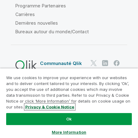
Programme Partenaires
Carrières
Dernières nouvelles
Bureaux autour du monde/Contact
Communauté Qlik
We use cookies to improve your experience with our websites
Contrats juridiques
and to deliver content tailored to your interests. By clicking ‘Ok’,
Conditions d'utilisation des produits
you accept the use of additional cookies which may involve
data transmission to third parties. Refer to our Privacy & Cookie
Legal Policies
Conditions légales
Notice or click ‘More Information’ for details on cookie usage on
Conditions d'utilisation
Marques
our sites.
Privacy & Cookie Notice
Do Not Share My Info
Ok
Copyright © 1993-2026 QlikTech International AB. Tous
droits réservés.
More Information