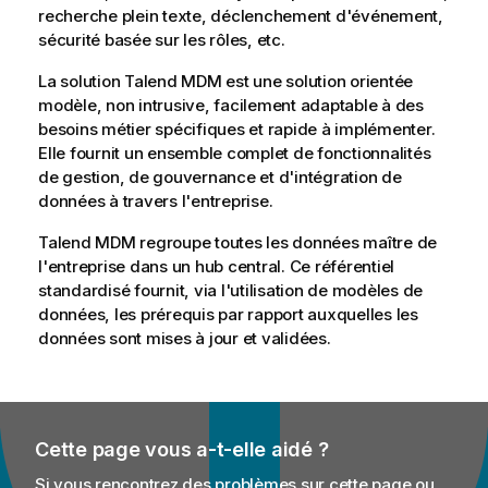
l
recherche plein texte, déclenchement d'événement,
i
sécurité basée sur les rôles, etc.
t
La solution
Talend MDM
est une solution orientée
y
modèle, non intrusive, facilement adaptable à des
-
besoins métier spécifiques et rapide à implémenter.
n
Elle fournit un ensemble complet de fonctionnalités
o
de gestion, de gouvernance et d'intégration de
t
données à travers l'entreprise.
e
Talend MDM
regroupe toutes les données maître de
l'entreprise dans un hub central. Ce référentiel
standardisé fournit, via l'utilisation de modèles de
données, les prérequis par rapport auxquelles les
données sont mises à jour et validées.
Cette page vous a-t-elle aidé ?
Si vous rencontrez des problèmes sur cette page ou