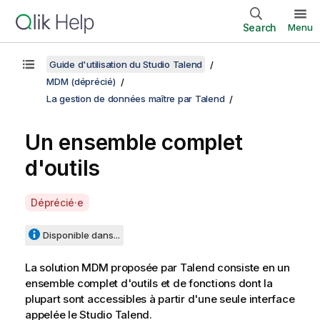
Search
Menu
Guide d'utilisation du Studio Talend
MDM (déprécié)
La gestion de données maître par Talend
Un ensemble complet
d'outils
A
Déprécié·e
v
a
Disponible dans...
i
l
La solution MDM proposée par
Talend
consiste en un
a
ensemble complet d'outils et de fonctions dont la
b
plupart sont accessibles à partir d'une seule interface
i
appelée le
Studio Talend
.