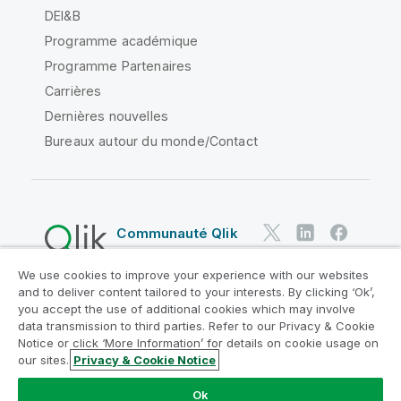
DEI&B
Programme académique
Programme Partenaires
Carrières
Dernières nouvelles
Bureaux autour du monde/Contact
Communauté Qlik
We use cookies to improve your experience with our websites
Contrats juridiques
and to deliver content tailored to your interests. By clicking ‘Ok’,
Conditions d'utilisation des produits
you accept the use of additional cookies which may involve
data transmission to third parties. Refer to our Privacy & Cookie
Legal Policies
Conditions légales
Notice or click ‘More Information’ for details on cookie usage on
Conditions d'utilisation
Marques
our sites.
Privacy & Cookie Notice
Do Not Share My Info
Ok