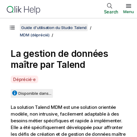
Search
Menu
Guide d'utilisation du Studio Talend
MDM (déprécié)
La gestion de données
maître par
Talend
A
Déprécié·e
v
a
Disponible dans...
i
l
La solution
Talend MDM
est une solution orientée
a
modèle, non intrusive, facilement adaptable à des
b
besoins métier spécifiques et rapide à implémenter.
i
Elle a été spécifiquement développée pour affronter
l
les défis de création et de gestion de données maître