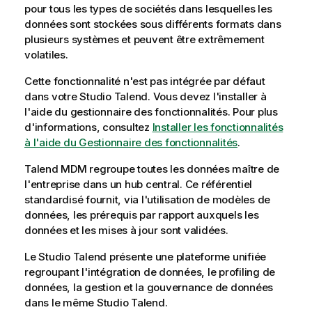
i
pour tous les types de sociétés dans lesquelles les
t
données sont stockées sous différents formats dans
y
plusieurs systèmes et peuvent être extrêmement
-
volatiles.
n
Cette fonctionnalité n'est pas intégrée par défaut
o
dans votre
Studio Talend
. Vous devez l'installer à
t
l'aide du gestionnaire des fonctionnalités.
Pour plus
e
d'informations, consultez
Installer les fonctionnalités
à l'aide du Gestionnaire des fonctionnalités
.
Talend MDM
regroupe toutes les données maître de
l'entreprise dans un hub central. Ce référentiel
standardisé fournit, via l'utilisation de modèles de
données, les prérequis par rapport auxquels les
données et les mises à jour sont validées.
Le
Studio Talend
présente une plateforme unifiée
regroupant l'intégration de données, le profiling de
données, la gestion et la gouvernance de données
dans le même
Studio Talend
.