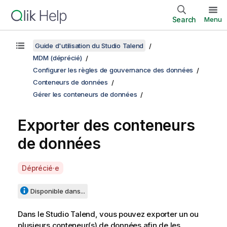
Search
Menu
Guide d'utilisation du Studio Talend
MDM (déprécié)
Configurer les règles de gouvernance des données
Conteneurs de données
Gérer les conteneurs de données
Exporter des conteneurs
de données
A
Déprécié·e
v
a
Disponible dans...
i
l
Dans le
Studio Talend
, vous pouvez exporter un ou
a
plusieurs conteneur(s) de données afin de les