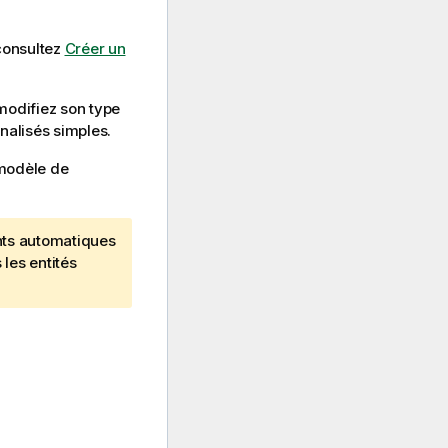
consultez
Créer un
modifiez son type
nalisés simples.
 modèle de
nts automatiques
les entités