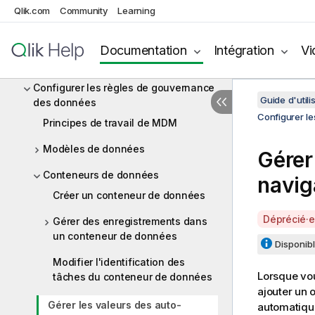
MDM (déprécié)
Qlik.com
Community
Learning
La gestion de données maître par
Talend
Documentation
Intégration
Vi
Prise en main de Studio Talend
Configurer les règles de gouvernance
Guide d'utili
des données
Configurer l
Principes de travail de MDM
Modèles de données
Gérer
Conteneurs de données
navig
Créer un conteneur de données
A
Déprécié·e
Gérer des enregistrements dans
v
un conteneur de données
Disponibl
a
Modifier l'identification des
i
Lorsque vo
tâches du conteneur de données
l
ajouter un 
a
Gérer les valeurs des auto-
automatiqu
b