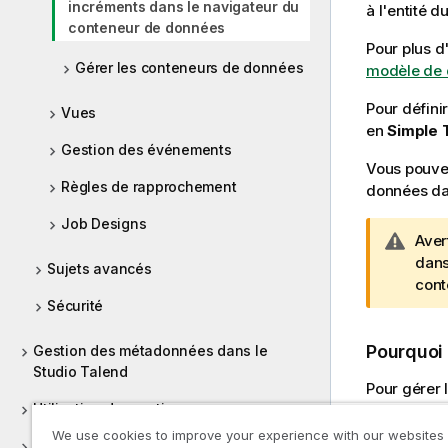
incréments dans le navigateur du
à l'entité 
i
conteneur de données
l
Pour plus d
i
Gérer les conteneurs de données
modèle de
t
y
Pour défini
Vues
-
en
Simple 
n
Gestion des événements
Vous pouvez
o
Règles de rapprochement
données da
t
e
Job Designs
N
Aver
o
dans
Sujets avancés
t
cont
Sécurité
e
I
Pourquoi
n
Gestion des métadonnées dans le
Studio Talend
f
Pour gérer 
o
Utilisation des routines
r
We use cookies to improve your experience with our websites
m
Procédur
Versions supportées des systèmes tiers